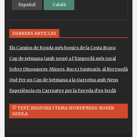
Español
Català
DARRERS ARTICLES
Els Camins de Ronda més bonics de la Costa Brava
Cap de setmana (amb nens) a l’Empordà més rural
Sobre Dinosaures, Miners, Rucs i Santuaris, al Berguedà
Què Fer un Cap de Setmana a la Garrotxa amb Nens
Experiència en Carruatge per la Fageda d’en Jordà
© TEXT, IMATGES I TEMA WORDPRESS: ROSER
GOULA