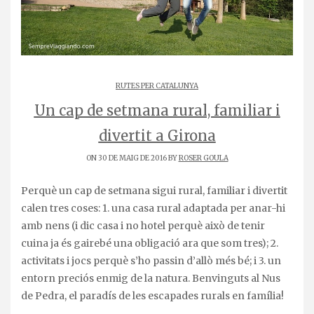
RUTES PER CATALUNYA
Un cap de setmana rural, familiar i
divertit a Girona
ON 30 DE MAIG DE 2016 BY
ROSER GOULA
Perquè un cap de setmana sigui rural, familiar i divertit
calen tres coses: 1. una casa rural adaptada per anar-hi
amb nens (i dic casa i no hotel perquè això de tenir
cuina ja és gairebé una obligació ara que som tres); 2.
activitats i jocs perquè s’ho passin d’allò més bé; i 3. un
entorn preciós enmig de la natura. Benvinguts al Nus
de Pedra, el paradís de les escapades rurals en família!