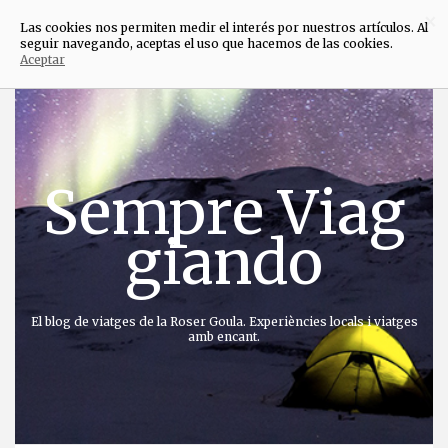
×
Las cookies nos permiten medir el interés por nuestros artículos. Al
seguir navegando, aceptas el uso que hacemos de las cookies.
Aceptar
Anar
directament
al
contingut
Sempre Viag
giando
El blog de viatges de la Roser Goula. Experiències locals i viatges
amb encant.