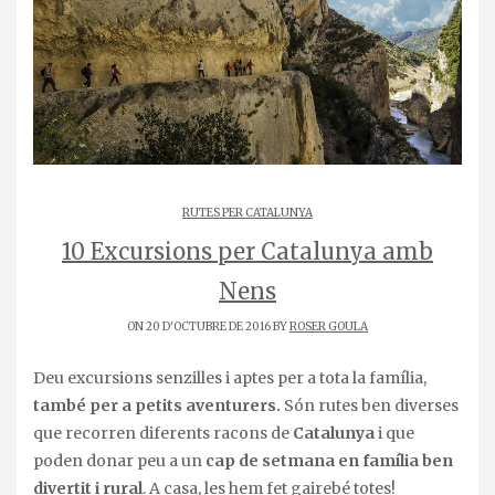
RUTES PER CATALUNYA
10 Excursions per Catalunya amb
Nens
ON 20 D'OCTUBRE DE 2016 BY
ROSER GOULA
Deu excursions senzilles i aptes per a tota la família,
també per a petits aventurers.
Són rutes ben diverses
que recorren diferents racons de
Catalunya
i que
poden donar peu a un
cap de setmana en família ben
divertit i rural
. A casa, les hem fet gairebé totes!