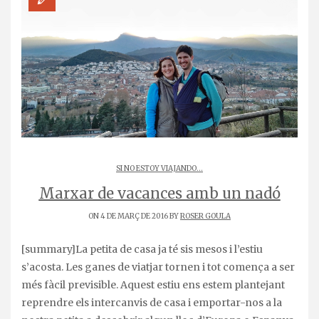
SI NO ESTOY VIAJANDO...
Marxar de vacances amb un nadó
ON 4 DE MARÇ DE 2016 BY
ROSER GOULA
[summary]La petita de casa ja té sis mesos i l’estiu
s’acosta. Les ganes de viatjar tornen i tot comença a ser
més fàcil previsible. Aquest estiu ens estem plantejant
reprendre els intercanvis de casa i emportar-nos a la