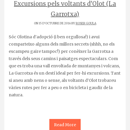
Excursions pels voltants d’Olot (La
Garrotxa)
ON 15 D'OCTUBRE DE 2016 BY
ROSER GOULA
Sóc Olotina d’adopció (i ben orgullosa!) i avui
comparteixo alguns dels millors secrets (shhh, no els
escampeu gaire tampoc!) per conèixer la Garrotxa a
través dels seus camins i paisatges espectaculars. Com
que es troba una vall envoltada de muntanyes i volcans,
La Garrotxa és un destí ideal per fer-hi excursions. Tant
si aneu amb nens o sense, als voltants d’Olot trobareu
vàries rutes per fer a peu o en bicicleta i gaudir de la
natura.
Read More