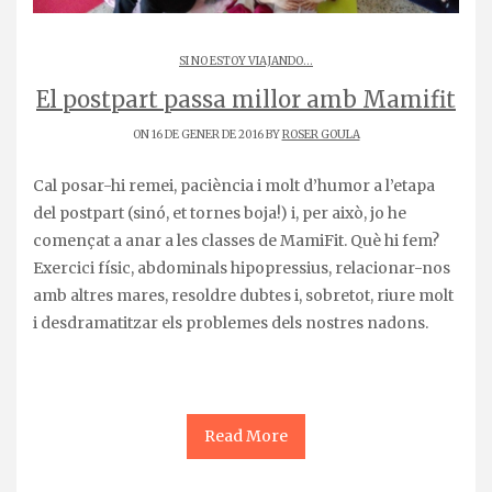
SI NO ESTOY VIAJANDO...
El postpart passa millor amb Mamifit
ON 16 DE GENER DE 2016 BY
ROSER GOULA
Cal posar-hi remei, paciència i molt d’humor a l’etapa
del postpart (sinó, et tornes boja!) i, per això, jo he
començat a anar a les classes de MamiFit. Què hi fem?
Exercici físic, abdominals hipopressius, relacionar-nos
amb altres mares, resoldre dubtes i, sobretot, riure molt
i desdramatitzar els problemes dels nostres nadons.
Read More