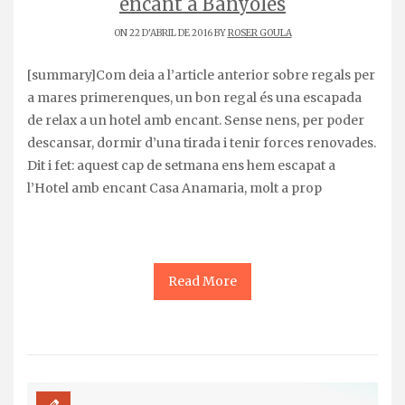
encant a Banyoles
ON 22 D'ABRIL DE 2016 BY
ROSER GOULA
[summary]Com deia a l’article anterior sobre regals per
a mares primerenques, un bon regal és una escapada
de relax a un hotel amb encant. Sense nens, per poder
descansar, dormir d’una tirada i tenir forces renovades.
Dit i fet: aquest cap de setmana ens hem escapat a
l’Hotel amb encant Casa Anamaria, molt a prop
Read More