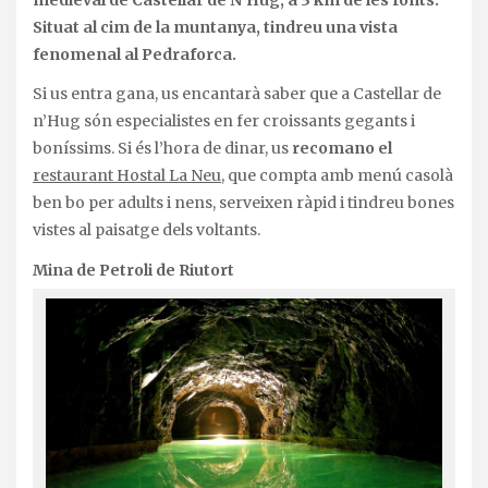
medieval de Castellar de N’Hug, a 3 km de les fonts.
Situat al cim de la muntanya, tindreu una vista
fenomenal al Pedraforca.
Si us entra gana, us encantarà saber que a Castellar de
n’Hug són especialistes en fer croissants gegants i
boníssims. Si és l’hora de dinar, us
recomano el
restaurant Hostal La Neu
, que compta amb menú casolà
ben bo per adults i nens, serveixen ràpid i tindreu bones
vistes al paisatge dels voltants.
Mina de Petroli de Riutort