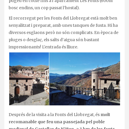
pugeu en cotxe fins a l’aparcament Les Fonts (600m
bosc endins, un cop passat l’hostal).
El recorregut per les Fonts del Llobregat està molt ben
senyalitzat i preparat, amb unes tanques de fusta. Hi ha
diversos esglaons però no són complicats. En època de
pluges o desglaç, els salts d’aigua són bastant
impressionants! L’entrada és lliure.
Després de la visita a la Fonts del Llobregat, és
molt
recomanable que feu una passejada pel poble