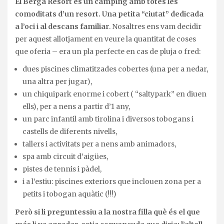
El Berga Resort és un càmping amb totes les
comoditats d’un resort. Una petita “ciutat” dedicada
a l’oci i al descans familiar
. Nosaltres ens vam decidir
per aquest allotjament en veure la quantitat de coses
que oferia – era un pla perfecte en cas de pluja o fred:
dues piscines climatitzades cobertes (una per a nedar,
una altra per jugar),
un chiquipark enorme i cobert ( “saltypark” en diuen
ells), per a nens a partir d’1 any,
un parc infantil amb tirolina i diversos tobogans i
castells de diferents nivells,
tallers i activitats per a nens amb animadors,
spa amb circuit d’aigües,
pistes de tennis i pàdel,
i a l’estiu: piscines exteriors que inclouen zona per a
petits i tobogan aquàtic (!!!)
Però si li preguntessiu a la nostra filla què és el que