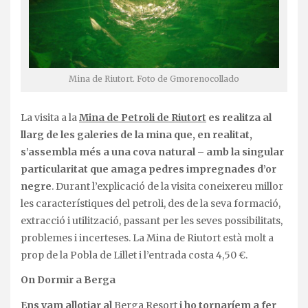
Mina de Riutort. Foto de Gmorenocollado
La visita a la
Mina de Petroli de Riutort
es realitza al
llarg de les galeries de la mina que, en realitat,
s’assembla més a una cova natural – amb la singular
particularitat que amaga pedres impregnades d’or
negre
. Durant l’explicació de la visita coneixereu millor
les característiques del petroli, des de la seva formació,
extracció i utilització, passant per les seves possibilitats,
problemes i incerteses. La Mina de Riutort està molt a
prop de la Pobla de Lillet i l’entrada costa 4,50 €.
On Dormir a Berga
Ens vam allotjar al
Berga Resort
i ho tornaríem a fer