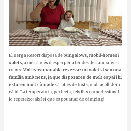
El Berga Resort disposa de
bungalows, mobil-homes i
xalets
, a més a més d’espai per a tendes de campanya i
rulots.
Molt recomanable reservar un xalet si sou una
família amb nens, ja que disposareu de molt espai i hi
estareu molt còmodes
. Tot és de fusta, molt acollidor i
càlid. La temperatura, perfecta, i els llits comodíssims. I
jo repeteixo:
així sí que es pot anar de càmping!