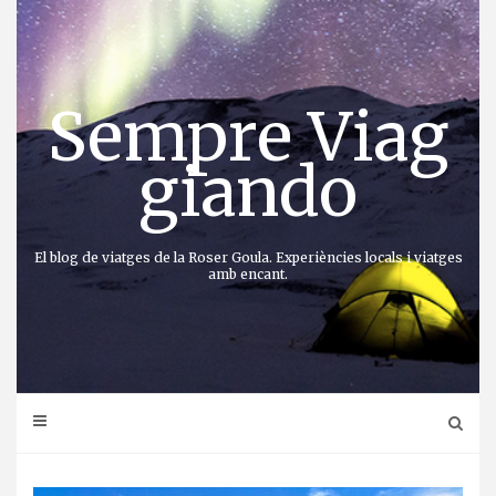
Anar
directament
al
contingut
Sempre Viag
giando
El blog de viatges de la Roser Goula. Experiències locals i viatges
amb encant.