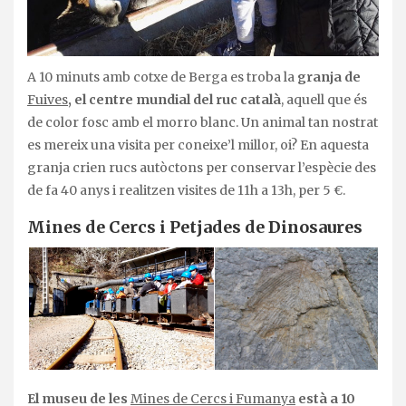
A 10 minuts amb cotxe de Berga es troba la
granja de
Fuives
, el centre mundial del ruc català
, aquell que és
de color fosc amb el morro blanc. Un animal tan nostrat
es mereix una visita per coneixe’l millor, oi? En aquesta
granja crien rucs autòctons per conservar l’espècie des
de fa 40 anys i realitzen visites de 11h a 13h, per 5 €.
Mines de Cercs i Petjades de Dinosaures
El museu de les
Mines de Cercs i Fumanya
està a 10