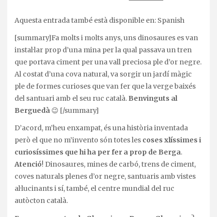
Aquesta entrada també està disponible en:
Spanish
[summary]Fa molts i molts anys, uns dinosaures es van
instal·lar prop d’una mina per la qual passava un tren
que portava ciment per una vall preciosa ple d’or negre.
Al costat d’una cova natural, va sorgir un jardí màgic
ple de formes curioses que van fer que la verge baixés
del santuari amb el seu ruc català.
Benvinguts al
Berguedà
😉 [/summary]
D’acord, m’heu enxampat, és una història inventada
però el que no m’invento són totes les
coses xlíssimes i
curiosíssimes que hi ha per fer a prop de Berga
.
Atenció
! Dinosaures, mines de carbó, trens de ciment,
coves naturals plenes d’or negre, santuaris amb vistes
al·lucinants i sí, també, el centre mundial del ruc
autòcton català.