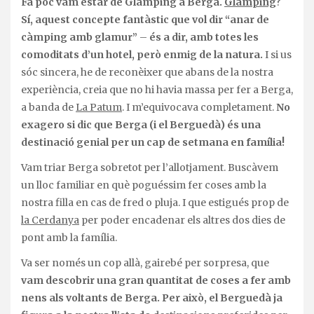
Fa poc vam estar de Glamping a Berga.
Glamping
?
Sí, aquest concepte fantàstic que vol dir “anar de
càmping amb glamur”
–
és a dir, amb totes les
comoditats d’un hotel, però enmig de la natura.
I si us
sóc sincera, he de reconèixer que abans de la nostra
experiència, creia que no hi havia massa per fer a Berga,
a banda de
La Patum
. I m’equivocava completament.
No
exagero si dic que Berga (i el Berguedà) és una
destinació genial per un cap de setmana en família!
Vam triar Berga sobretot per l’allotjament. Buscàvem
un lloc familiar en què poguéssim fer coses amb la
nostra filla en cas de fred o pluja. I que estigués prop de
la Cerdanya
per poder encadenar els altres dos dies de
pont amb la família.
Va ser només un cop allà, gairebé per sorpresa, que
vam descobrir una gran quantitat de coses a fer amb
nens als voltants de Berga. Per això, el Berguedà ja