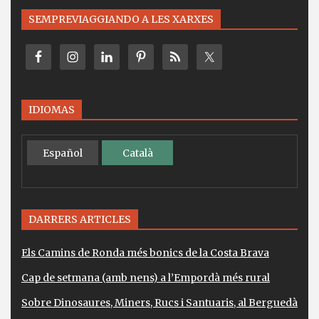
SEMPREVIAGGIANDO A LES XARXES
IDIOMAS
Español
Català
DARRERS ARTICLES
Els Camins de Ronda més bonics de la Costa Brava
Cap de setmana (amb nens) a l’Empordà més rural
Sobre Dinosaures, Miners, Rucs i Santuaris, al Berguedà