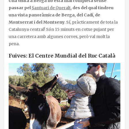
Una visita a Berga no està mai completa sense
passar pel
Santuari de Queralt
, des del qual tindreu
una vista panoràmica de Berga, del Cadí, de
Montserrat i del Montseny
. Sí, pràcticament de tota la
Catalunya central! Són 15 minuts en cotxe pujant per
una carretera amb algunes corves, però val molt la
pena.
Fuives: El Centre Mundial del Ruc Català