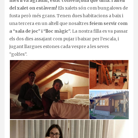
més li va agradar, estic convençuda que diria: l’altell
del xalet on estàvem!
Els xalets són com bungalows de
fusta però més grans. Tenen dues habitacions a baix i
una tercera en un altell que nosaltres
feiem servir com
a “sala de joc” i “lloc màgic”.
La nostra filla es va passar
els dos dies assajant com pujar i baixar per l’escala, i
jugant llargues estones cada vespre a les seves
“golfes”.