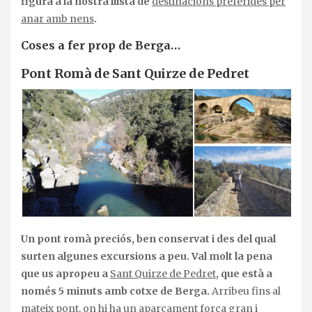
figura a la nostra llista de
destinacions preferides per
anar amb nens
.
Coses a fer prop de Berga…
Pont Romà de Sant Quirze de Pedret
Un pont romà preciós, ben conservat i des del qual
surten algunes excursions a peu. Val molt la pena
que us apropeu a
Sant Quirze de Pedret
, que està a
només 5 minuts amb cotxe de Berga.
Arribeu fins al
mateix pont, on hi ha un aparcament força gran i