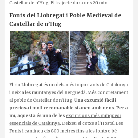
Castellar de n’Hug. El trajecte dura uns 20 min.
Fonts del Llobregat i Poble Medieval de
Castellar de n’Hug
El riu Llobregat és un dels més importants de Catalunya
i neix a les muntanyes del Berguedà. Més concretament
al poble de Castellar de n’Hug.
Una excursió fàcil i
preciosa i molt recomanable si aneu amb nens. Per a
mi, aquesta és una de les
excursions més mítiques i
essencials de Catalunya
.
Deixeu el cotxe a l’Hostal Les
Fonts i camineu els 800 metres fins a les fonts o bé