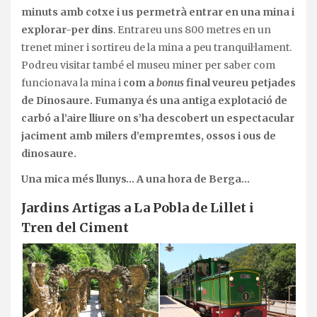
minuts amb cotxe i us permetrà entrar en una mina i
explorar-per dins
. Entrareu uns 800 metres en un
trenet miner i sortireu de la mina a peu tranquil·lament.
Podreu visitar també el museu miner per saber com
funcionava la mina i
com a
bonus
final veureu petjades
de Dinosaure. Fumanya és una antiga explotació de
carbó a l’aire lliure on s’ha descobert un espectacular
jaciment amb milers d’empremtes, ossos i ous de
dinosaure.
Una mica més llunys… A una hora de Berga…
Jardins Artigas a La Pobla de Lillet i
Tren del Ciment