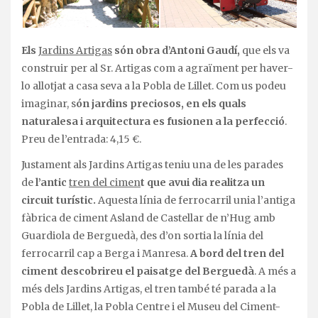
Els
Jardins Artigas
són obra d’Antoni Gaudí,
que els va
construir per al Sr. Artigas com a agraïment per haver-
lo allotjat a casa seva a la Pobla de Lillet. Com us podeu
imaginar, s
ón jardins preciosos, en els quals
naturalesa i arquitectura es fusionen a la perfecció
.
Preu de l’entrada: 4,15 €.
Justament als Jardins Artigas teniu una de les parades
de
l’antic
tren del cimen
t que avui dia realitza un
circuit turístic.
Aquesta línia de ferrocarril unia l’antiga
fàbrica de ciment Asland de Castellar de n’Hug amb
Guardiola de Berguedà, des d’on sortia la línia del
ferrocarril cap a Berga i Manresa.
A bord del tren del
ciment descobrireu el paisatge del Berguedà
. A més a
més dels Jardins Artigas, el tren també té parada a la
Pobla de Lillet, la Pobla Centre i el Museu del Ciment-