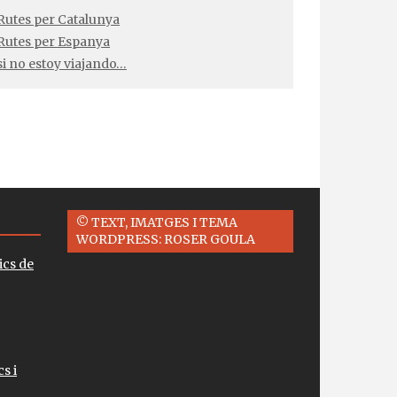
Rutes per Catalunya
Rutes per Espanya
si no estoy viajando…
© TEXT, IMATGES I TEMA
WORDPRESS: ROSER GOULA
ics de
s i