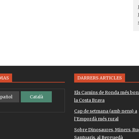
OMAS
DARRERS ARTICLES
Els Camins de Ronda més bon
pañol
Català
la Costa Brava
Cap de setmana (amb nens) a
l’Empordà més rural
Sobre Dinosaures, Miners, Ruc
Santuaris, al Berguedà