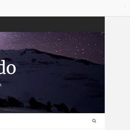
×
do
t.