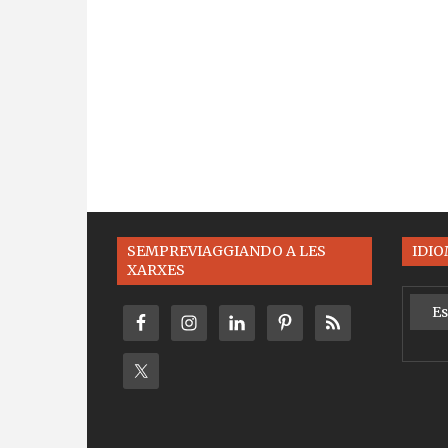
SEMPREVIAGGIANDO A LES
IDI
XARXES
Es