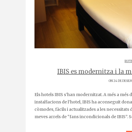
RUTE
IBIS es modernitza i la 
ON 24 DE DESEM
Els hotels IBIS s’han modernitzat. A més a més d’un evident canvi de look del logotip, imatge de marca i
instal·lacions de l’hotel, IBIS ha aconseguit don
còmodes, fàcils i actualitzades a les necessitats
meves arrels de “fans incondicionals de IBIS”.