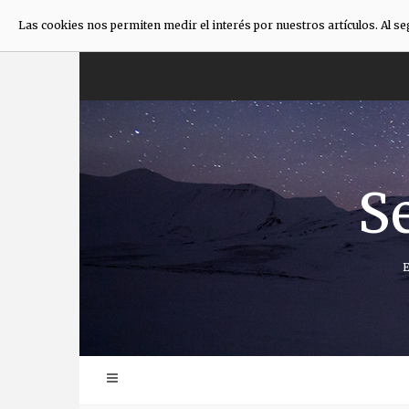
Las cookies nos permiten medir el interés por nuestros artículos. Al s
Anar
directament
al
contingut
S
E