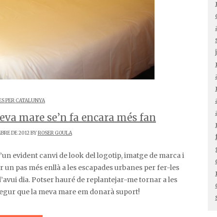
S PER CATALUNYA
meva mare se’n fa encara més fan
BRE DE 2012 BY
ROSER GOULA
ar un pas més enllà a les escapades urbanes per fer-les
 d’avui dia. Potser hauré de replantejar-me tornar a les
 Segur que la meva mare em donarà suport!