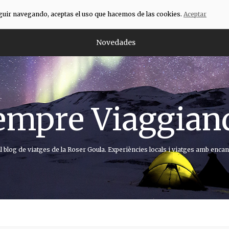
eguir navegando, aceptas el uso que hacemos de las cookies.
Aceptar
Novedades
empre Viaggian
l blog de viatges de la Roser Goula. Experiències locals i viatges amb encan