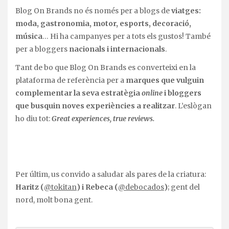
Blog On Brands no és només per a blogs de
viatges:
moda, gastronomia, motor, esports, decoració,
música
… Hi ha campanyes per a tots els gustos! També
per a bloggers
nacionals i internacionals
.
Tant de bo que Blog On Brands es converteixi en la
plataforma de referència per a
marques que vulguin
complementar la seva estratègia
online
i bloggers
que busquin noves experiències a realitzar
. L’eslògan
ho diu tot:
Great experiences, true reviews.
Per últim, us convido a saludar als pares de la criatura:
Haritz (
@tokitan
) i Rebeca (
@debocados
)
; gent del
nord, molt bona gent.