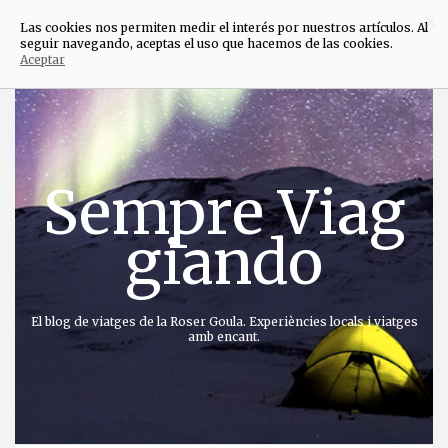
×
Las cookies nos permiten medir el interés por nuestros artículos. Al
seguir navegando, aceptas el uso que hacemos de las cookies.
Aceptar
Anar
directament
al
contingut
Sempre Viag
giando
El blog de viatges de la Roser Goula. Experiències locals i viatges
amb encant.