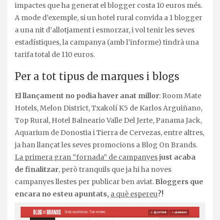
impactes que ha generat el blogger costa 10 euros més.
A mode d’exemple, si un hotel rural convida a 1 blogger
a una nit d’allotjament i esmorzar, i vol tenir les seves
estadístiques, la campanya (amb l’informe) tindrà una
tarifa total de 110 euros.
Per a tot tipus de marques i blogs
El llançament no podia haver anat millor
: Room Mate
Hotels, Melon District, Txakolí K5 de Karlos Arguiñano,
Top Rural, Hotel Balneario Valle Del Jerte, Panama Jack,
Aquarium de Donostia i Tierra de Cervezas, entre altres,
ja han llançat les seves promocions a Blog On Brands.
La primera gran “fornada” de campanyes
just acaba
de finalitzar
, però tranquils que ja hi ha noves
campanyes llestes per publicar ben aviat.
Bloggers que
encara no esteu apuntats,
a què espereu
?!