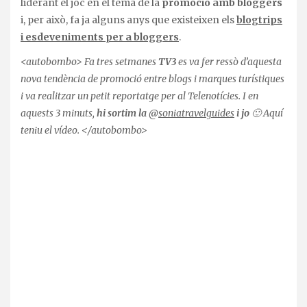
liderant el joc en el tema de la
promoció amb bloggers
i, per això, fa ja alguns anys que existeixen els
blogtrips
i esdeveniments per a bloggers
.
<autobombo> Fa tres setmanes
TV3
es va fer ressò d’aquesta
nova tendència de promoció entre blogs i marques turístiques
i va realitzar un petit reportatge per al Telenotícies. I en
aquests 3 minuts,
hi sortim la @
soniatravelguides
i jo
🙂 Aquí
teniu el vídeo. </autobombo>