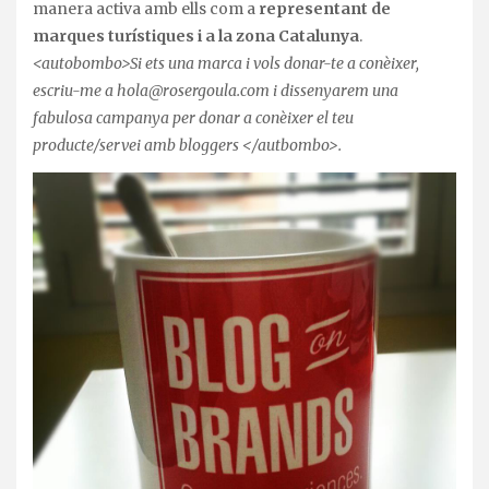
manera activa amb ells com a
representant de
marques turístiques i a la zona Catalunya
.
<autobombo>Si ets una marca i vols donar-te a conèixer,
escriu-me a hola@rosergoula.com i dissenyarem una
fabulosa campanya per donar a conèixer el teu
producte/servei amb bloggers </autbombo>.