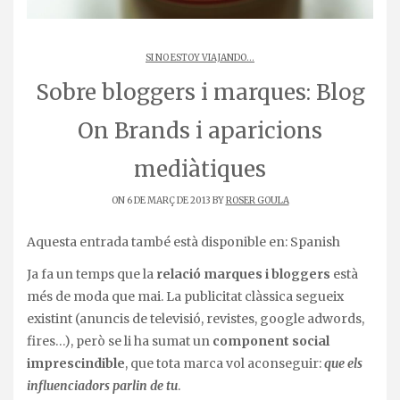
SI NO ESTOY VIAJANDO...
Sobre bloggers i marques: Blog
On Brands i aparicions
mediàtiques
ON 6 DE MARÇ DE 2013 BY
ROSER GOULA
Aquesta entrada també està disponible en:
Spanish
Ja fa un temps que la
relació marques i bloggers
està
més de moda que mai. La publicitat clàssica segueix
existint (anuncis de televisió, revistes, google adwords,
fires…), però se li ha sumat un
component social
imprescindible
, que tota marca vol aconseguir:
que els
influenciadors parlin de tu
.