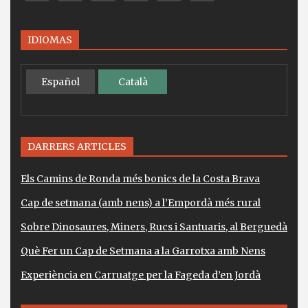
IDIOMAS
Español
Català
DARRERS ARTICLES
Els Camins de Ronda més bonics de la Costa Brava
Cap de setmana (amb nens) a l’Empordà més rural
Sobre Dinosaures, Miners, Rucs i Santuaris, al Berguedà
Què Fer un Cap de Setmana a la Garrotxa amb Nens
Experiència en Carruatge per la Fageda d’en Jordà