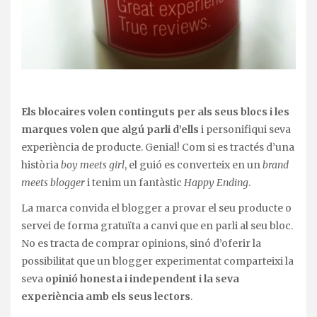
Els blocaires volen continguts per als seus blocs i les
marques volen que algú parli d’ells
i personifiqui seva
experiència de producte. Genial! Com si es tractés d’una
història
boy meets girl
, el guió es converteix en un
brand
meets blogger
i tenim un fantàstic
Happy Ending
.
La marca convida el blogger a provar el seu producte o
servei de forma gratuïta a canvi que en parli al seu bloc.
No es tracta de comprar opinions, sinó d’oferir la
possibilitat que un blogger experimentat comparteixi la
seva
opinió honesta i independent i la seva
experiència amb els seus lectors
.