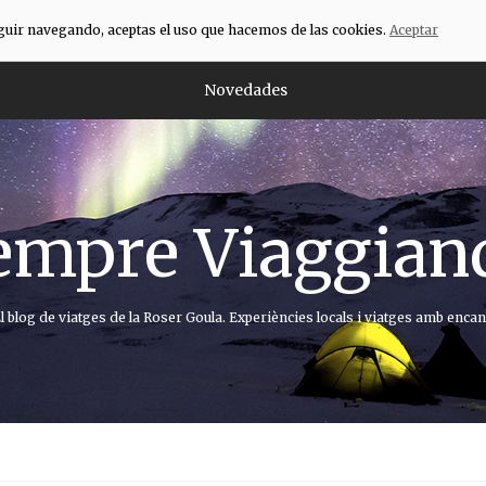
eguir navegando, aceptas el uso que hacemos de las cookies.
Aceptar
Novedades
empre Viaggian
l blog de viatges de la Roser Goula. Experiències locals i viatges amb encan