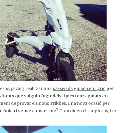
sos, ja vaig realitzar una
passejada guiada en Lyric
per
sitants que vulguin fugir dels típics tours guiats en
ment de provar els nous Trikkes. Una nova ocasió per
da, única i sense cansar-me?
Com diuen els anglesos,
I’m