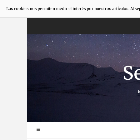
Las cookies nos permiten medir el interés por nuestros artículos. Al s
Anar
directament
al
contingut
S
E