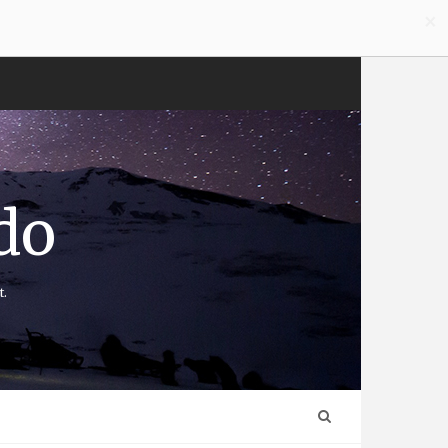
×
do
t.