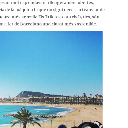
mes mirant cap endavant i lleugerament obertes,
cia de la màquina fa que no sigui necessari canviar de
ncara més senzilla
.Els Trikkes, com els Lyrics,
són
m a fer de
Barcelona una ciutat més sostenible
.