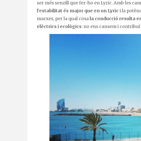
ser més senzill que fer-ho en Lyric. Amb les ca
l’estabilitat és major que en un Lyric
i la potèn
marxes, per la qual cosa
la conducció resulta e
elèctrics i ecològics
: no ens cansem i contribuï