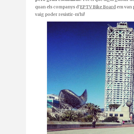
quan els companys d’
EPTV Bike Board
em van p
vaig poder resistir-m’hi!