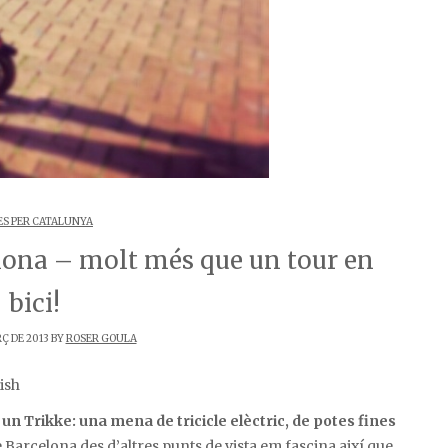
S PER CATALUNYA
lona – molt més que un tour en
bici!
Ç DE 2013 BY
ROSER GOULA
ish
un Trikke: una mena de tricicle elèctric, de potes fines
e Barcelona des d’altres punts de vista em fascina així que