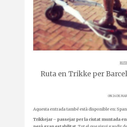
RUTE
Ruta en Trikke per Barce
ON 26 DE MAR
Aquesta entrada també està disponible en:
Span
Trikkejar – passejar per la ciutat muntada en 
però gran estabilitat.
Tot el que sigui gaudir d