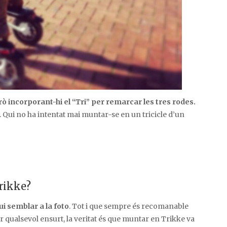
rò incorporant-hi el “Tri”
per remarcar les tres rodes.
t. Qui no ha intentat mai muntar-se en un tricicle d’un
rikke?
i semblar a la foto
. Tot i que sempre és recomanable
r qualsevol ensurt, la veritat és que muntar en Trikke va