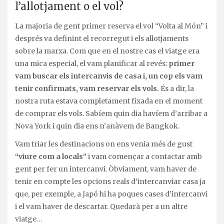
l’allotjament o el vol?
La majoria de gent primer reserva el vol “Volta al Món” i
després va definint el recorregut i els allotjaments
sobre la marxa. Com que en el nostre cas el viatge era
una mica especial, el vam planificar al revés:
primer
vam buscar els intercanvis de casa i, un cop els vam
tenir confirmats, vam reservar els vols.
És a dir, la
nostra ruta estava completament fixada en el moment
de comprar els vols. Sabíem quin dia havíem d’arribar a
Nova York i quin dia ens n’anàvem de Bangkok.
Vam triar les destinacions on ens venia més de gust
“viure com a locals”
i vam començar a contactar amb
gent per fer un intercanvi. Òbviament, vam haver de
tenir en compte les opcions reals d’intercanviar casa ja
que, per exemple, a Japó hi ha poques cases d’intercanvi
i el vam haver de descartar. Quedarà per a un altre
viatge…