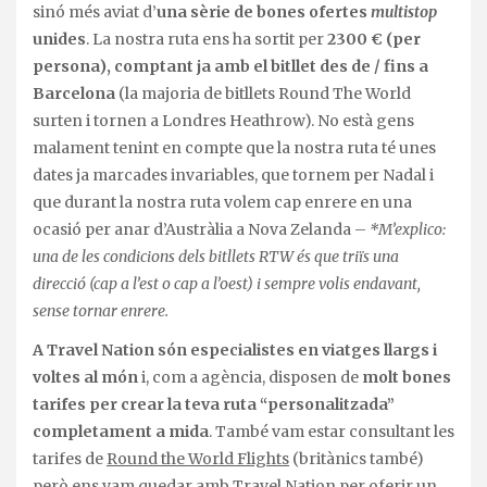
sinó més aviat d’
una sèrie de bones ofertes
multistop
unides
. La nostra ruta ens ha sortit per
2300 € (per
persona), comptant ja amb el bitllet des de / fins a
Barcelona
(la majoria de bitllets Round The World
surten i tornen a Londres Heathrow). No està gens
malament tenint en compte que la nostra ruta té unes
dates ja marcades invariables, que tornem per Nadal i
que durant la nostra ruta volem cap enrere en una
ocasió per anar d’Austràlia a Nova Zelanda –
*M’explico:
una de les condicions dels bitllets RTW és que triïs una
direcció (cap a l’est o cap a l’oest) i sempre volis endavant,
sense tornar enrere.
A Travel Nation són especialistes en viatges llargs i
voltes al món
i, com a agència, disposen de
molt bones
tarifes per crear la teva ruta “personalitzada”
completament a mida
. També vam estar consultant les
tarifes de
Round the World Flights
(britànics també)
però ens vam quedar amb Travel Nation per oferir un