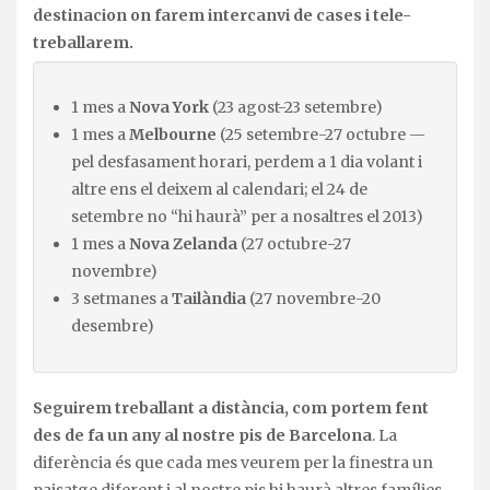
destinacion on farem intercanvi de cases i tele-
treballarem.
1 mes a
Nova York
(23 agost-23 setembre)
1 mes a
Melbourne
(25 setembre-27 octubre —
pel desfasament horari, perdem a 1 dia volant i
altre ens el deixem al calendari; el 24 de
setembre no “hi haurà” per a nosaltres el 2013)
1 mes a
Nova Zelanda
(27 octubre-27
novembre)
3 setmanes a
Tailàndia
(27 novembre-20
desembre)
Seguirem treballant a distància,
com portem fent
des de fa un any al nostre pis de Barcelona
. La
diferència és que cada mes veurem per la finestra un
paisatge diferent i al nostre pis hi haurà altres famílies