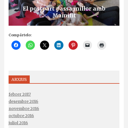
El postpart passa millor amb
Mamifit
Compártelo:
ARXIUS
febrer 2017
desembre 2016
novembre 2016
octubre 2016
juliol 2016