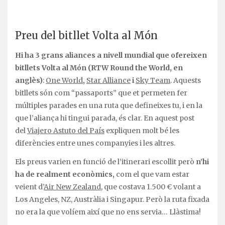
Preu del bitllet Volta al Món
Hi ha 3 grans aliances a nivell mundial que ofereixen
bitllets Volta al Món (RTW Round the World, en
anglès)
:
One World
,
Star Alliance
i
Sky Team
. Aquests
bitllets són com “passaports” que et permeten fer
múltiples parades en una ruta que defineixes tu, i en la
que l’aliança hi tingui parada, és clar. En aquest post
del
Viajero Astuto del País
expliquen molt bé les
diferències entre unes companyies i les altres.
Els preus varien en funció de l’itinerari escollit però
n’hi
ha de realment econòmics,
com el que vam estar
veient d’
Air New Zealand
, que costava 1.500 € volant a
Los Angeles, NZ, Austràlia i Singapur. Però la ruta fixada
no era la que volíem així que no ens servia… Llàstima!