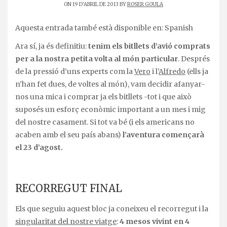
ON 19 D'ABRIL DE 2013 BY
ROSER GOULA
Aquesta entrada també està disponible en:
Spanish
Ara sí, ja és definitiu:
tenim els bitllets d’avió comprats
per a la nostra petita volta al món particular
. Després
de la pressió d’uns experts com la
Vero
i l’
Alfredo
(ells ja
n’han fet dues, de voltes al món), vam decidir afanyar-
nos una mica i comprar ja els bitllets -tot i que això
suposés un esforç econòmic important a un mes i mig
del nostre casament. Si tot va bé (i els americans no
acaben amb el seu país abans)
l’aventura començarà
el 23 d’agost.
RECORREGUT FINAL
Els que seguiu aquest bloc ja coneixeu el recorregut i la
singularitat del nostre viatge
:
4 mesos vivint en 4