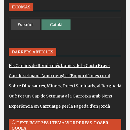
IDIOMAS
Español
Català
DARRERS ARTICLES
Els Camins de Ronda més bonics de la Costa Brava
Cap de setmana (amb nens) a l’Empordà més rural
Sobre Dinosaures, Miners, Rucs i Santuaris, al Berguedà
Què Fer un Cap de Setmana a la Garrotxa amb Nens
Experiència en Carruatge per la Fageda d’en Jordà
© TEXT, IMATGES I TEMA WORDPRESS: ROSER
GOULA