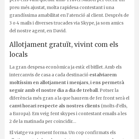
preu més ajustat, molta rapidesa contestant i una
grandíssima amabilitat en l’atenció al client. Després de
3 o 4 mails i diverses trucades via Skype, ja som amics
del nostre agent, en David.
Allotjament gratuït, vivint com els
locals
La gran despesa econòmica ja està: el bitllet. Amb els
intercanvis de casa a cada destinació
estalviarem
moltíssim en allotjament i menjars
,
i ens permetrà
seguir amb el nostre dia a dia de treball
. Potser la
diferència més gran a la que haurem de fer front serà el
canvi horari respecte als nostres clients
(molts d’ells,
a Europa). Em veig fent skypes i contestant emails a les
2 de la matinada per coincidir…
El viatge va prenent forma. Un cop confirmats els