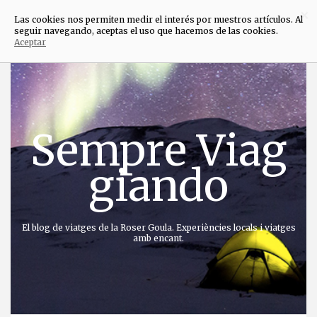
×
Las cookies nos permiten medir el interés por nuestros artículos. Al
seguir navegando, aceptas el uso que hacemos de las cookies.
Aceptar
Anar
directament
al
contingut
Sempre Viag
giando
El blog de viatges de la Roser Goula. Experiències locals i viatges
amb encant.