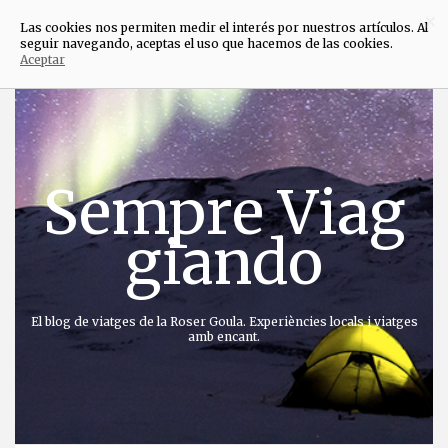
×
Las cookies nos permiten medir el interés por nuestros artículos. Al
seguir navegando, aceptas el uso que hacemos de las cookies.
Aceptar
Anar
directament
al
contingut
Sempre Viag
giando
El blog de viatges de la Roser Goula. Experiències locals i viatges
amb encant.