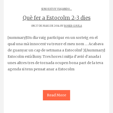
SI NO ESTOY VIAJANDO...
Què fer a Estocolm 2-3 dies
ON 27 DE MAIG DE 2014 BY
ROSER GOULA
[summary]Un dia vaig participar en un sorteig en el
qual una mà innocent va treure el meu nom … Acabava
de guanyar un cap de setmana a Estocolm! :)[/summary]
Estocolm està lluny. Tres hores i mitja d’avió d’anada i
unes altres tres de tornada ocupen bona part de la teva
agenda si tens pensat anar a Estocolm
Read More