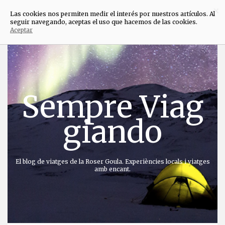
×
Las cookies nos permiten medir el interés por nuestros artículos. Al
seguir navegando, aceptas el uso que hacemos de las cookies.
Aceptar
Anar
directament
al
contingut
Sempre Viag
giando
El blog de viatges de la Roser Goula. Experiències locals i viatges
amb encant.