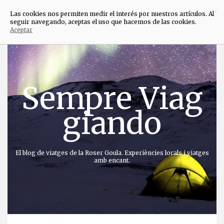
×
Las cookies nos permiten medir el interés por nuestros artículos. Al
seguir navegando, aceptas el uso que hacemos de las cookies.
Aceptar
Anar
directament
al
contingut
Sempre Viag
giando
El blog de viatges de la Roser Goula. Experiències locals i viatges
amb encant.