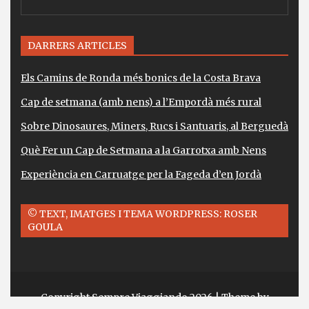
DARRERS ARTICLES
Els Camins de Ronda més bonics de la Costa Brava
Cap de setmana (amb nens) a l’Empordà més rural
Sobre Dinosaures, Miners, Rucs i Santuaris, al Berguedà
Què Fer un Cap de Setmana a la Garrotxa amb Nens
Experiència en Carruatge per la Fageda d’en Jordà
© TEXT, IMATGES I TEMA WORDPRESS: ROSER
GOULA
Copyright Sempre Viaggiando 2026
| Theme by