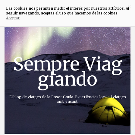
×
Las cookies nos permiten medir el interés por nuestros artículos. Al
seguir navegando, aceptas el uso que hacemos de las cookies.
Aceptar
Anar
directament
al
contingut
Sempre Viag
giando
El blog de viatges de la Roser Goula. Experiències locals i viatges
amb encant.