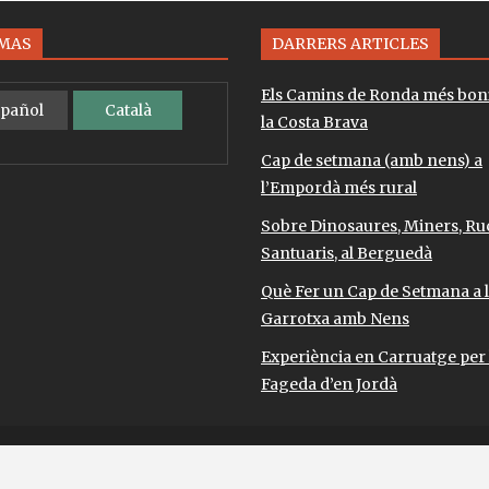
OMAS
DARRERS ARTICLES
Els Camins de Ronda més bon
pañol
Català
la Costa Brava
Cap de setmana (amb nens) a
l’Empordà més rural
Sobre Dinosaures, Miners, Ruc
Santuaris, al Berguedà
Què Fer un Cap de Setmana a 
Garrotxa amb Nens
Experiència en Carruatge per 
Fageda d’en Jordà
e Viaggiando 2026
| Theme by ThemeinProgress
| Proudly pow