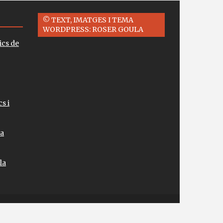
© TEXT, IMATGES I TEMA
WORDPRESS: ROSER GOULA
ics de
s i
la
la
ered by WordPress