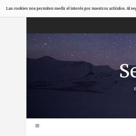
Las cookies nos permiten medir el interés por nuestros artículos. Al s
Anar
directament
al
contingut
S
E