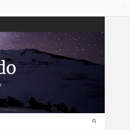
×
do
t.