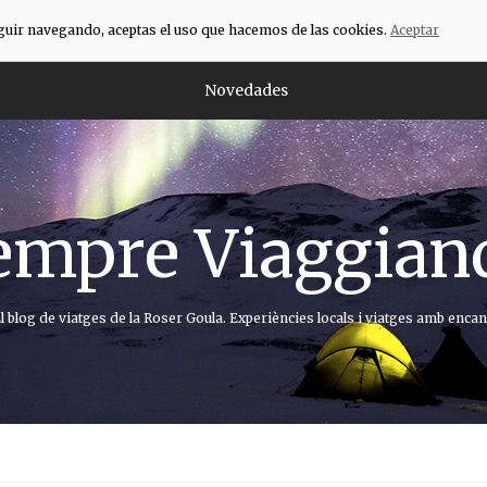
eguir navegando, aceptas el uso que hacemos de las cookies.
Aceptar
Novedades
empre Viaggian
l blog de viatges de la Roser Goula. Experiències locals i viatges amb encan