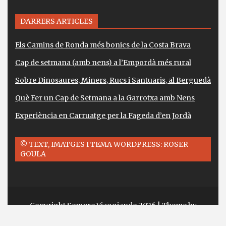
DARRERS ARTICLES
Els Camins de Ronda més bonics de la Costa Brava
Cap de setmana (amb nens) a l’Empordà més rural
Sobre Dinosaures, Miners, Rucs i Santuaris, al Berguedà
Què Fer un Cap de Setmana a la Garrotxa amb Nens
Experiència en Carruatge per la Fageda d’en Jordà
© TEXT, IMATGES I TEMA WORDPRESS: ROSER
GOULA
Copyright Sempre Viaggiando 2026
| Theme by
ThemeinProgress
| Proudly powered by