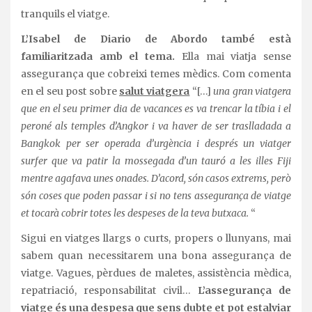
tranquils el viatge.
L’Isabel de Diario de Abordo també està
familiaritzada amb el tema.
Ella mai viatja sense
assegurança que cobreixi temes mèdics. Com comenta
en el seu post sobre
salut viatgera
“[…]
una gran viatgera
que en el seu primer dia de vacances es va trencar la tíbia i el
peroné als temples d’Angkor i va haver de ser traslladada a
Bangkok per ser operada d’urgència i després un viatger
surfer que va patir la mossegada d’un tauró a les illes Fiji
mentre agafava unes onades. D’acord, són casos extrems, però
són coses que poden passar i si no tens assegurança de viatge
et tocarà cobrir totes les despeses de la teva butxaca.
“
Sigui en viatges llargs o curts, propers o llunyans, mai
sabem quan necessitarem una bona assegurança de
viatge. Vagues, pèrdues de maletes, assistència mèdica,
repatriació, responsabilitat civil…
L’assegurança de
viatge és una despesa que sens dubte et pot estalviar