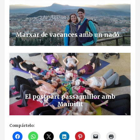
Marxar de vacances amb un nadó
El postpart passa millor amb
Mamifit
Compártelo: