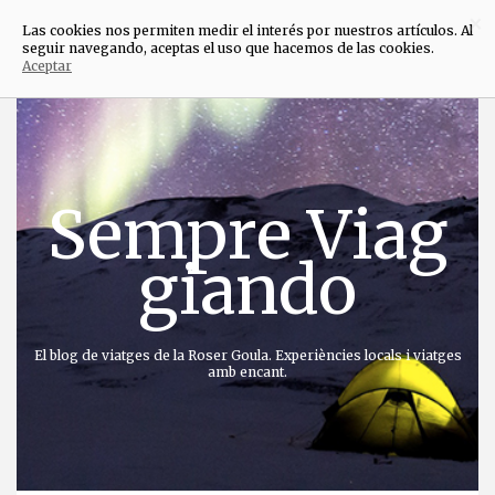
×
Las cookies nos permiten medir el interés por nuestros artículos. Al
seguir navegando, aceptas el uso que hacemos de las cookies.
Aceptar
Anar
directament
al
contingut
Sempre Viag
giando
El blog de viatges de la Roser Goula. Experiències locals i viatges
amb encant.