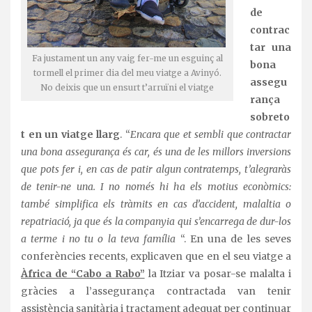
de
contrac
tar una
Fa justament un any vaig fer-me un esguinç al
bona
tormell el primer dia del meu viatge a Avinyó.
assegu
No deixis que un ensurt t’arruïni el viatge
rança
sobreto
t en un viatge llarg
. “
Encara que et sembli que contractar
una bona assegurança és car, és una de les millors inversions
que pots fer i, en cas de patir algun contratemps, t’alegraràs
de tenir-ne una. I no només hi ha els motius econòmics:
també simplifica els tràmits en cas d’accident, malaltia o
repatriació, ja que és la companyia qui s’encarrega de dur-los
a terme i no tu o la teva família
“. En una de les seves
conferències recents, explicaven que en el seu viatge a
Àfrica de “Cabo a Rabo”
la Itziar va posar-se malalta i
gràcies a l’assegurança contractada van tenir
assistència sanitària i tractament adequat per continuar