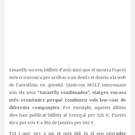
Smartfly no ven bitllets d’avió sinó que et mostra l’opció
més econòmica per arribar a un destí i et desvia a la web
de l’aerolínia en qüestió. Quelcom MOLT interessant
són els seus
“Smartfly combinados”, viatges encara
més econòmics perquè combinen vols low-cost de
diferents companyies.
Per exemple, aquests últims
dies han publicat bitllets al Senegal per 526 €, Puerto
Rico per 404 € o Rio de Janeiro per 681 €.
Tot i que, per a mi, el més útil és el seu
cercador