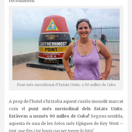
recomanem.
Punt més meridional d’Estats Units: a 90 milles de Cuba
A prop de l’hotel s’hi troba aquest curiós monolit marcat
com el
punt més meriodinal dels Estats Units
.
Estàvem a només 90 milles de Cuba!
Segons sembla,
aquesta és una de les fotos més típiques de Key West –
tant, que fins i tot havia cua per treure la foto!