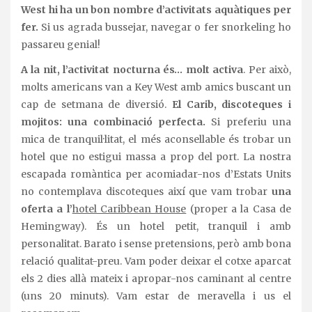
West hi ha un bon nombre d’activitats aquàtiques per
fer.
Si us agrada bussejar, navegar o fer snorkeling ho
passareu genial!
A la nit, l’activitat nocturna és… molt activa
. Per això,
molts americans van a Key West amb amics buscant un
cap de setmana de diversió.
El Carib, discoteques i
mojitos: una combinació perfecta.
Si preferiu una
mica de tranquil·litat, el més aconsellable és trobar un
hotel que no estigui massa a prop del port. La nostra
escapada romàntica per acomiadar-nos d’Estats Units
no contemplava discoteques així que vam trobar
una
oferta a l’
hotel Caribbean House
(proper a la Casa de
Hemingway). És un hotel petit, tranquil i amb
personalitat. Barato i sense pretensions, però amb bona
relació qualitat-preu. Vam poder deixar el cotxe aparcat
els 2 dies allà mateix i apropar-nos caminant al centre
(uns 20 minuts). Vam estar de meravella i us el