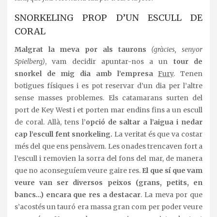
SNORKELING PROP D’UN ESCULL DE
CORAL
Malgrat la meva por als taurons
(gràcies, senyor
Spielberg)
, vam decidir apuntar-nos a un
tour de
snorkel de mig dia amb l’empresa
Fury
. Tenen
botigues físiques i es pot reservar d’un dia per l’altre
sense masses problemes. Els catamarans surten del
port de Key West i et porten mar endins fins a un escull
de coral. Allà, tens l’
opció de saltar a l’aigua i nedar
cap l’escull fent snorkeling.
La veritat és que va costar
més del que ens pensàvem. Les onades trencaven fort a
l’escull i removien la sorra del fons del mar, de manera
que no aconseguíem veure gaire res.
El que sí que vam
veure van ser diversos peixos (grans, petits, en
bancs…)
encara que res a destacar
. La meva por que
s’acostés un tauró era massa gran com per poder veure