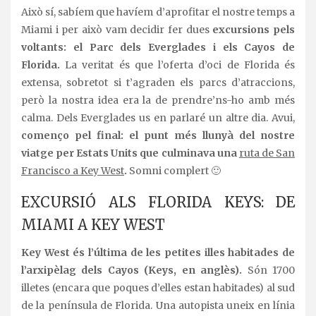
Això sí, sabíem que havíem d’aprofitar el nostre temps a
Miami i per això vam decidir fer dues
excursions pels
voltants: el Parc dels Everglades i els Cayos de
Florida.
La veritat és que l’oferta d’oci de Florida és
extensa, sobretot si t’agraden els parcs d’atraccions,
però la nostra idea era la de prendre’ns-ho amb més
calma. Dels Everglades us en parlaré un altre dia. Avui,
començo pel final: el punt més llunyà del nostre
viatge per Estats Units que culminava una
ruta de San
Francisco a Key West
.
Somni complert 🙂
EXCURSIÓ ALS FLORIDA KEYS: DE
MIAMI A KEY WEST
Key West
és l’última de les petites illes habitades de
l’arxipèlag dels Cayos (Keys, en anglès).
Són 1700
illetes (encara que poques d’elles estan habitades) al sud
de la península de Florida. Una autopista uneix en línia