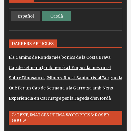
Español
Català
DARRERS ARTICLES
Els Camins de Ronda més bonics de la Costa Brava
Cap de setmana (amb nens) a l’Empordà més rural
Sobre Dinosaures, Miners, Rucs i Santuaris, al Berguedà
Què Fer un Cap de Setmana a la Garrotxa amb Nens
Experiència en Carruatge per la Fageda d’en Jordà
© TEXT, IMATGES I TEMA WORDPRESS: ROSER
GOULA