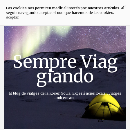
×
Las cookies nos permiten medir el interés por nuestros artículos. Al
seguir navegando, aceptas el uso que hacemos de las cookies.
Aceptar
Anar
directament
al
contingut
Sempre Viag
giando
El blog de viatges de la Roser Goula. Experiències locals i viatges
amb encant.