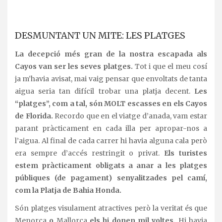
.
DESMUNTANT UN MITE: LES PLATGES
La decepció més gran de la nostra escapada als
Cayos van ser les seves platges.
Tot i que el meu cosí
ja m’havia avisat, mai vaig pensar que envoltats de tanta
aigua seria tan difícil trobar una platja decent.
Les
“platges”, com a tal, són MOLT escasses en els Cayos
de Florida.
Recordo que en el viatge d’anada, vam estar
parant pràcticament en cada illa per apropar-nos a
l’aigua. Al final de cada carrer hi havia alguna cala però
era sempre d’accés restringit o privat.
Els turistes
estem pràcticament obligats a anar a les platges
públiques (de pagament) senyalitzades pel camí,
com la Platja de Bahia Honda.
Són platges visulament atractives però la veritat és que
Menorca
o
Mallorca
els hi donen mil voltes.
Hi havia