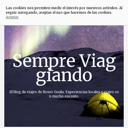
×
Las cookies nos permiten medir el interés por nuestros artículos. Al
seguir navegando, aceptas el uso que hacemos de las cookies.
Aceptar
Saltar
al
contenido
Sempre Viag
giando
El blog de viajes de Roser Goula. Experiencias locales y viajes co
n mucho encanto.