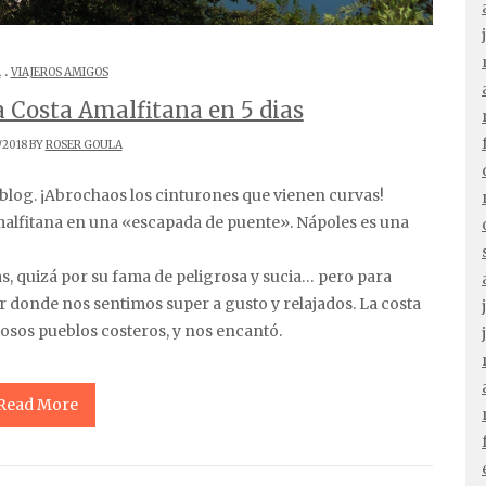
.
A
VIAJEROS AMIGOS
a Costa Amalfitana en 5 dias
/2018 BY
ROSER GOULA
Amalfitana en una «escapada de puente». Nápoles es una
as, quizá por su fama de peligrosa y sucia… pero para
r donde nos sentimos super a gusto y relajados. La costa
osos pueblos costeros, y nos encantó.
Read More