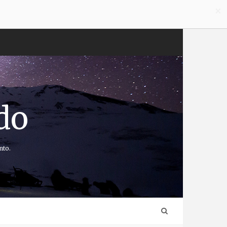
×
do
nto.