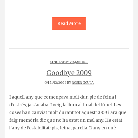
Read More
SI NO ESTOY VIAJANDO...
Goodbye 2009
ON 21/12/2009 BY
ROSER GOULA
I aquell any que començava molt dur, ple de feina i
d’estrés, ja s’acaba. I veig la llum al final del túnel. Les
coses han canviat molt durant tot aquest 2009 i ara que
faig memòria dic que no ha estat un mal any. Ha estat
l’any de l’estabilitat: pis, feina, parella. L’any en què