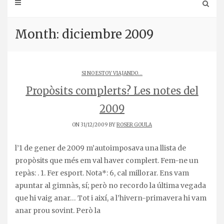
Month: diciembre 2009
SI NO ESTOY VIAJANDO...
Propòsits complerts? Les notes del
2009
ON 31/12/2009 BY
ROSER GOULA
l’1 de gener de 2009 m’autoimposava una llista de
propòsits que més em val haver complert. Fem-ne un
repàs: . 1. Fer esport. Nota*: 6, cal millorar. Ens vam
apuntar al gimnàs, sí; però no recordo la última vegada
que hi vaig anar… Tot i així, a l’hivern-primavera hi vam
anar prou sovint. Però la