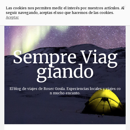
×
Las cookies nos permiten medir el interés por nuestros artículos. Al
seguir navegando, aceptas el uso que hacemos de las cookies.
Aceptar
Saltar
al
contenido
Sempre Viag
giando
El blog de viajes de Roser Goula. Experiencias locales y viajes co
n mucho encanto.