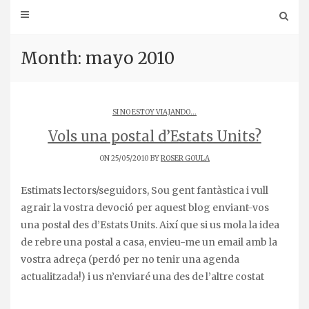
Month: mayo 2010
SI NO ESTOY VIAJANDO...
Vols una postal d’Estats Units?
ON 25/05/2010 BY
ROSER GOULA
Estimats lectors/seguidors, Sou gent fantàstica i vull
agrair la vostra devoció per aquest blog enviant-vos
una postal des d’Estats Units. Així que si us mola la idea
de rebre una postal a casa, envieu-me un email amb la
vostra adreça (perdó per no tenir una agenda
actualitzada!) i us n’enviaré una des de l’altre costat