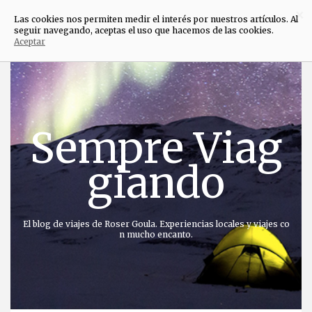
×
Las cookies nos permiten medir el interés por nuestros artículos. Al
seguir navegando, aceptas el uso que hacemos de las cookies.
Aceptar
Saltar
al
contenido
Sempre Viag
giando
El blog de viajes de Roser Goula. Experiencias locales y viajes co
n mucho encanto.