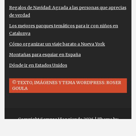
Regalos de Navidad: Agrada a las personas que aprecias
de verdad
Los mejores parques temáticos para ir con niños en
Catalunya
Cómo organizar un viaje barato a Nueva York
Montañas para esquiar en España
Dónde ir en Estados Unidos
© TEXTO, IMÁGENES Y TEMA WORDPRESS: ROSER
GOULA
Copyright Sempre Viaggiando 2026
| Theme by
ThemeinProgress
| Proudly powered by
WordPress