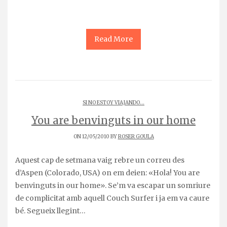
Read More
SI NO ESTOY VIAJANDO...
You are benvinguts in our home
ON 12/05/2010 BY
ROSER GOULA
Aquest cap de setmana vaig rebre un correu des
d’Aspen (Colorado, USA) on em deien: «Hola! You are
benvinguts in our home». Se’m va escapar un somriure
de complicitat amb aquell Couch Surfer i ja em va caure
bé. Segueix llegint…