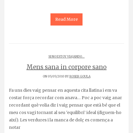
Read More
SI NO ESTOY VIAJANDO...
Mens sana in corpore sano
ON 05/05/2010 BY
ROSER GOULA
Fa uns dies vaig pensar en aquesta cita llatina i em va
costar força recordar com anava… Poc a poc vaig anar
recordant què volia dir i vaig pensar que està bé que el
meu cos vagi tornant al seu ‘equilibri’ ideal (diguem-ho
així). Les verdures i la manca de dolç es comença a
notar