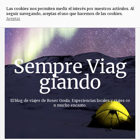
×
Las cookies nos permiten medir el interés por nuestros artículos. Al
seguir navegando, aceptas el uso que hacemos de las cookies.
Aceptar
Saltar
al
contenido
Sempre Viag
giando
El blog de viajes de Roser Goula. Experiencias locales y viajes co
n mucho encanto.