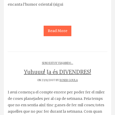
encanta l’humor oriental (sigui
Read More
SI NO ESTOY VIAJANDO...
Yuhuuu! Ja és DIVENDRES!
ON 23/11/2007 BY
ROSER GOULA
I avui comença el compte enrere per poder fer el miler
de coses planejades per al cap de setmana. Feia temps
que no em sentia així: tinc ganes de fer mil coses; totes
aquelles que no puc fer durant la setmana. Com quan