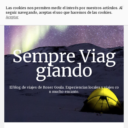
×
Las cookies nos permiten medir el interés por nuestros artículos. Al
seguir navegando, aceptas el uso que hacemos de las cookies.
Aceptar
Saltar
al
contenido
Sempre Viag
giando
El blog de viajes de Roser Goula. Experiencias locales y viajes co
n mucho encanto.