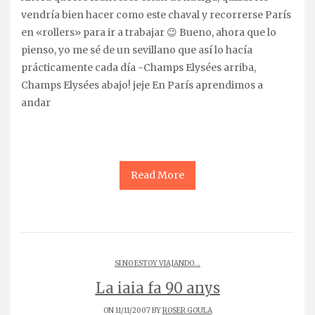
vendría bien hacer como este chaval y recorrerse París
en «rollers» para ir a trabajar 😉 Bueno, ahora que lo
pienso, yo me sé de un sevillano que así lo hacía
prácticamente cada día -Champs Elysées arriba,
Champs Elysées abajo! jeje En París aprendimos a
andar
Read More
SI NO ESTOY VIAJANDO...
La iaia fa 90 anys
ON 11/11/2007 BY
ROSER GOULA