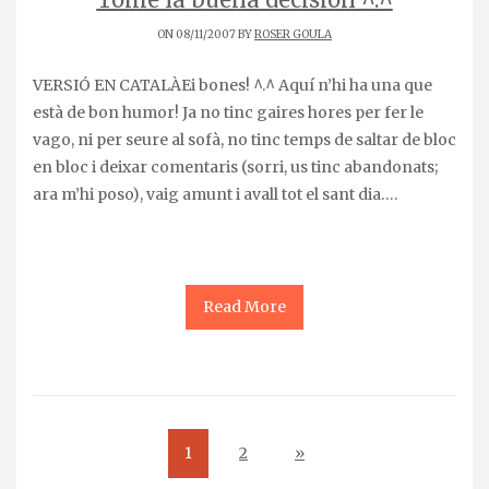
ON 08/11/2007 BY
ROSER GOULA
VERSIÓ EN CATALÀEi bones! ^.^ Aquí n’hi ha una que
està de bon humor! Ja no tinc gaires hores per fer le
vago, ni per seure al sofà, no tinc temps de saltar de bloc
en bloc i deixar comentaris (sorri, us tinc abandonats;
ara m’hi poso), vaig amunt i avall tot el sant dia….
Read More
1
2
»