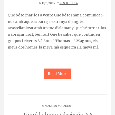
ON 10/11/2007 BY
ROSER GOULA
Que bé tornar-los a veure Que bé tornar a comunicar-
nos amb aquella barreja extranya d’anglès
acastellanitzat amb un toc d’alemany Que bé tornar-los
a abraçar; fort, ben fort Que bé saber que continuen
guapos i eixerits ^.^ Són el Thomas i el Magnus, els
meus dos homes, la meva mà esquerra i la meva mà
Read More
SI NO ESTOY VIAJANDO...
Tomé la buena decisión ^.^