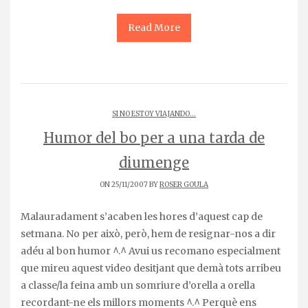
Read More
SI NO ESTOY VIAJANDO...
Humor del bo per a una tarda de
diumenge
ON 25/11/2007 BY
ROSER GOULA
Malauradament s’acaben les hores d’aquest cap de
setmana. No per això, però, hem de resignar-nos a dir
adéu al bon humor ^.^ Avui us recomano especialment
que mireu aquest video desitjant que demà tots arribeu
a classe/la feina amb un somriure d’orella a orella
recordant-ne els millors moments ^.^ Perquè ens