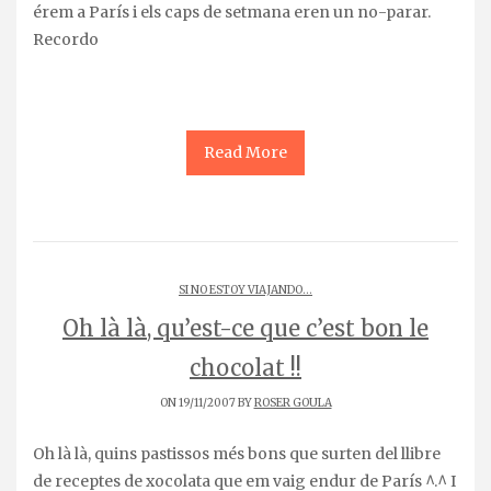
érem a París i els caps de setmana eren un no-parar.
Recordo
Read More
SI NO ESTOY VIAJANDO...
Oh là là, qu’est-ce que c’est bon le
chocolat !!
ON 19/11/2007 BY
ROSER GOULA
Oh là là, quins pastissos més bons que surten del llibre
de receptes de xocolata que em vaig endur de París ^.^ I