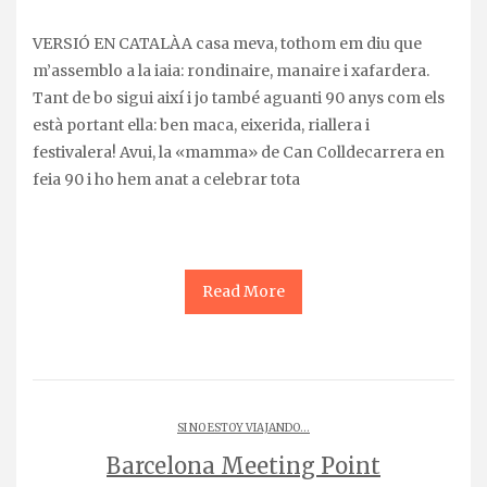
VERSIÓ EN CATALÀA casa meva, tothom em diu que
m’assemblo a la iaia: rondinaire, manaire i xafardera.
Tant de bo sigui així i jo també aguanti 90 anys com els
està portant ella: ben maca, eixerida, riallera i
festivalera! Avui, la «mamma» de Can Colldecarrera en
feia 90 i ho hem anat a celebrar tota
Read More
SI NO ESTOY VIAJANDO...
Barcelona Meeting Point