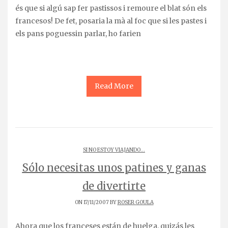
és que si algú sap fer pastissos i remoure el blat són els
francesos! De fet, posaria la mà al foc que si les pastes i
els pans poguessin parlar, ho farien
Read More
SI NO ESTOY VIAJANDO...
Sólo necesitas unos patines y ganas
de divertirte
ON 17/11/2007 BY
ROSER GOULA
Ahora que los franceses están de huelga, quizás les