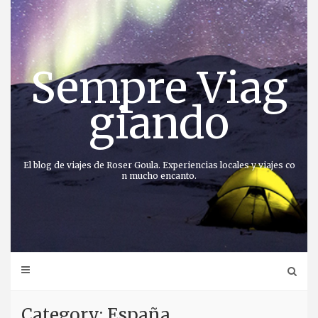
Saltar
al
contenido
Sempre Viag
giando
El blog de viajes de Roser Goula. Experiencias locales y viajes co
n mucho encanto.
Category: España