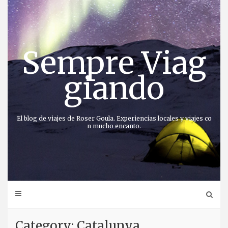
Saltar
al
contenido
Sempre Viag
giando
El blog de viajes de Roser Goula. Experiencias locales y viajes co
n mucho encanto.
Category: Catalunya