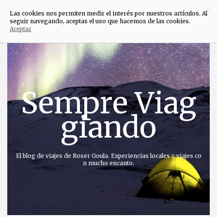
×
Las cookies nos permiten medir el interés por nuestros artículos. Al
seguir navegando, aceptas el uso que hacemos de las cookies.
Aceptar
Saltar
al
contenido
Sempre Viag
giando
El blog de viajes de Roser Goula. Experiencias locales y viajes co
n mucho encanto.