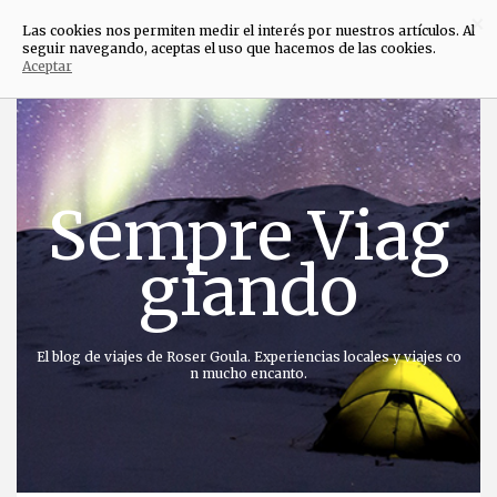
×
Las cookies nos permiten medir el interés por nuestros artículos. Al
seguir navegando, aceptas el uso que hacemos de las cookies.
Aceptar
Saltar
al
contenido
Sempre Viag
giando
El blog de viajes de Roser Goula. Experiencias locales y viajes co
n mucho encanto.