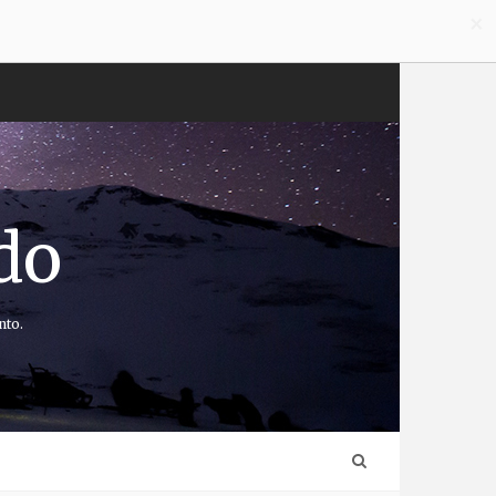
×
do
nto.