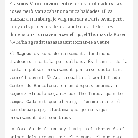
Erasmus. Vam conviure entre festes i ordinadors. Les
coses, però, van acabar una mica baldades. Ell va
marxar a Hamburg, jo vaig marxar a París. Avui, però,
lluny dels projectes, de les caputxetes i de les tres
dimensions, tornàvem a ser ell i jo, el Thomas i la Roser
^.^ M’ha agradat taaaaaaaant tornar-te a veure!
El
Magnus
és suec de naixement, londinenc
d’adopció i català per collons. És l’ànima de la
festa i potser precisament per això costa tant
veure’l sovint 😛 Ara treballa al World Trade
Center de Barcelona, en un despatx enorme, i
segueix «freelancejant» per The Times, quan té
temps. Cada nit que el veig, m’enamora amb el
seu desparpajo; llàstima que jo no sigui
precisament del seu tipus!
La foto és de fa un any i mig. (el Thomas és el
primer dels tronquitos; el Magnus, el que està