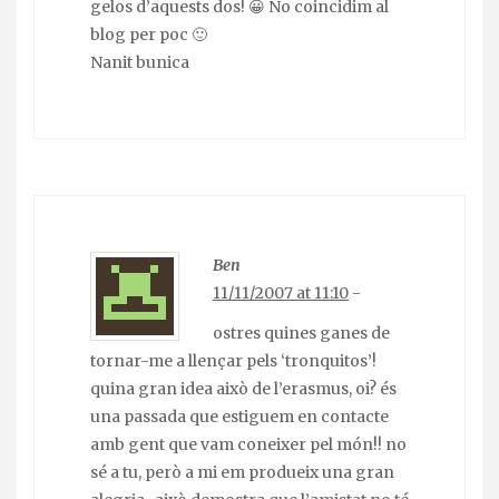
gelos d’aquests dos! 😀 No coincidim al
blog per poc 🙂
Nanit bunica
Ben
11/11/2007 at 11:10
-
ostres quines ganes de
tornar-me a llençar pels ‘tronquitos’!
quina gran idea això de l’erasmus, oi? és
una passada que estiguem en contacte
amb gent que vam coneixer pel món!! no
sé a tu, però a mi em produeix una gran