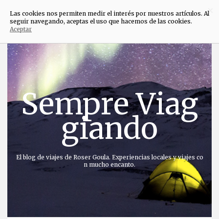
×
Las cookies nos permiten medir el interés por nuestros artículos. Al
seguir navegando, aceptas el uso que hacemos de las cookies.
Aceptar
Saltar
al
contenido
Sempre Viag
giando
El blog de viajes de Roser Goula. Experiencias locales y viajes co
n mucho encanto.