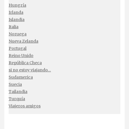
Hungría
Irlanda
Islandia
Italia
Noruega
Nueva Zelanda
Portugal
Reino Unido
República Checa
si no estoy viajando…
Sudamerica
Suecia
Tailandia
Turquía
Viajeros amigos