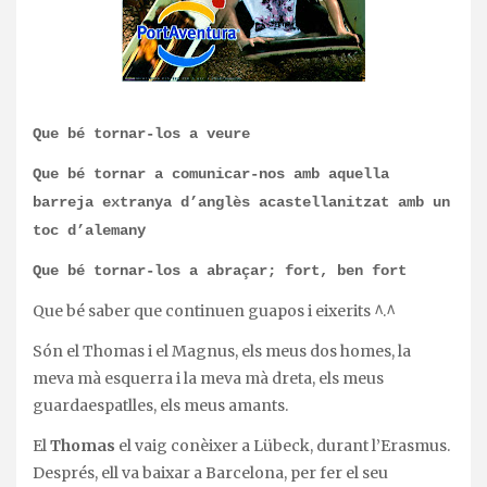
Que bé tornar-los a veure
Que bé tornar a comunicar-nos amb aquella
barreja extranya d’anglès acastellanitzat amb un
toc d’alemany
Que bé tornar-los a abraçar; fort, ben fort
Que bé saber que continuen guapos i eixerits ^.^
Són el Thomas i el Magnus, els meus dos homes, la
meva mà esquerra i la meva mà dreta, els meus
guardaespatlles, els meus amants.
El
Thomas
el vaig conèixer a Lübeck, durant l’Erasmus.
Després, ell va baixar a Barcelona, per fer el seu