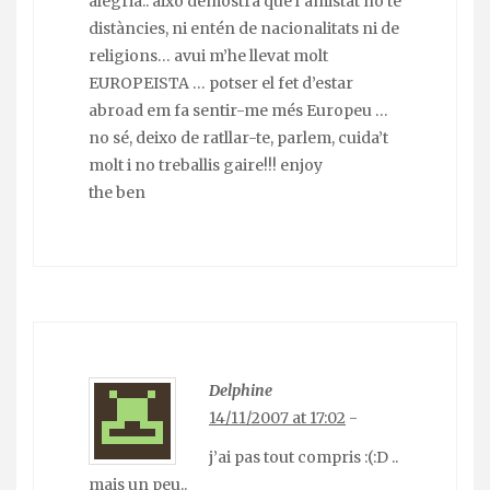
alegria.. això demostra que l’amistat no té
distàncies, ni entén de nacionalitats ni de
religions… avui m’he llevat molt
EUROPEISTA … potser el fet d’estar
abroad em fa sentir-me més Europeu …
no sé, deixo de ratllar-te, parlem, cuida’t
molt i no treballis gaire!!! enjoy
the ben
Delphine
14/11/2007 at 17:02
-
j’ai pas tout compris :(:D ..
mais un peu..