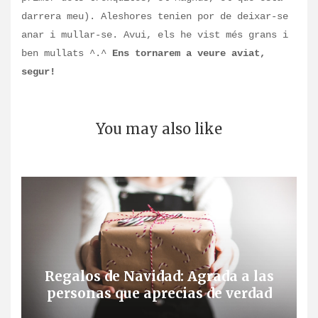
darrera meu). Aleshores tenien por de deixar-se
anar i mullar-se. Avui, els he vist més grans i
ben mullats ^.^
Ens tornarem a veure aviat,
segur!
You may also like
Regalos de Navidad: Agrada a las
personas que aprecias de verdad