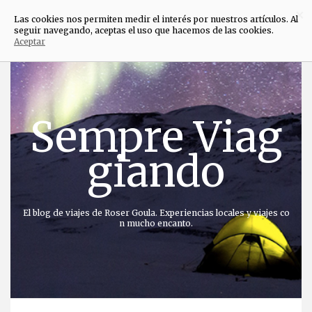
×
Las cookies nos permiten medir el interés por nuestros artículos. Al
seguir navegando, aceptas el uso que hacemos de las cookies.
Aceptar
Saltar
al
contenido
Sempre Viag
giando
El blog de viajes de Roser Goula. Experiencias locales y viajes co
n mucho encanto.