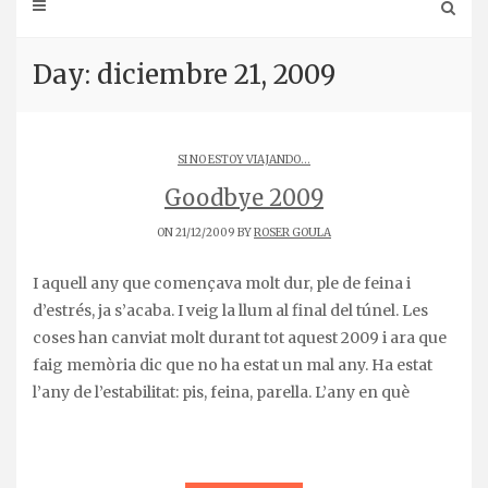
Day: diciembre 21, 2009
SI NO ESTOY VIAJANDO...
Goodbye 2009
ON 21/12/2009 BY
ROSER GOULA
I aquell any que començava molt dur, ple de feina i
d’estrés, ja s’acaba. I veig la llum al final del túnel. Les
coses han canviat molt durant tot aquest 2009 i ara que
faig memòria dic que no ha estat un mal any. Ha estat
l’any de l’estabilitat: pis, feina, parella. L’any en què