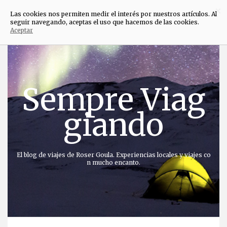
×
Las cookies nos permiten medir el interés por nuestros artículos. Al
seguir navegando, aceptas el uso que hacemos de las cookies.
Aceptar
Saltar
al
contenido
Sempre Viag
giando
El blog de viajes de Roser Goula. Experiencias locales y viajes co
n mucho encanto.