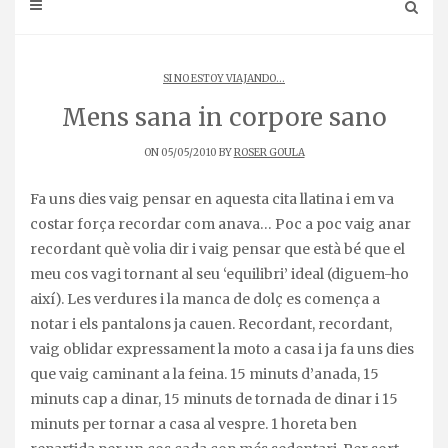
SI NO ESTOY VIAJANDO...
Mens sana in corpore sano
ON 05/05/2010 BY
ROSER GOULA
Fa uns dies vaig pensar en aquesta cita llatina i em va
costar força recordar com anava… Poc a poc vaig anar
recordant què volia dir i vaig pensar que està bé que el
meu cos vagi tornant al seu ‘equilibri’ ideal (diguem-ho
així). Les verdures i la manca de dolç es comença a
notar i els pantalons ja cauen. Recordant, recordant,
vaig oblidar expressament la moto a casa i ja fa uns dies
que vaig caminant a la feina. 15 minuts d’anada, 15
minuts cap a dinar, 15 minuts de tornada de dinar i 15
minuts per tornar a casa al vespre. 1 horeta ben