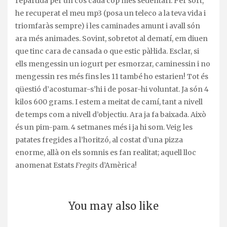
repartida per un cos cada cop més sedentari. Per sort,
he recuperat el meu mp3 (posa un teleco a la teva vida i
triomfaràs sempre) i les caminades amunt i avall són
ara més animades. Sovint, sobretot al dematí, em diuen
que tinc cara de cansada o que estic pàl·lida. Esclar, si
ells mengessin un iogurt per esmorzar, caminessin i no
mengessin res més fins les 11 també ho estarien! Tot és
qüestió d’acostumar-s’hi i de posar-hi voluntat. Ja són 4
kilos 600 grams. I estem a meitat de camí, tant a nivell
de temps com a nivell d’objectiu. Ara ja fa baixada. Això
és un pim-pam. 4 setmanes més i ja hi som. Veig les
patates fregides a l’horitzó, al costat d’una pizza
enorme, allà on els somnis es fan realitat; aquell lloc
anomenat Estats
Fregits
d’Amèrica!
You may also like