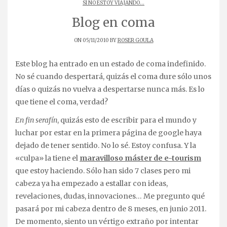
SI NO ESTOY VIAJANDO...
Blog en coma
ON 05/11/2010 BY
ROSER GOULA
Este blog ha entrado en un estado de coma indefinido.
No sé cuando despertará, quizás el coma dure sólo unos
días o quizás no vuelva a despertarse nunca más. Es lo
que tiene el coma, verdad?
En fin serafín
, quizás esto de escribir para el mundo y
luchar por estar en la primera página de google haya
dejado de tener sentido. No lo sé. Estoy confusa. Y la
«culpa» la tiene el
maravilloso máster de e-tourism
que estoy haciendo. Sólo han sido 7 clases pero mi
cabeza ya ha empezado a estallar con ideas,
revelaciones, dudas, innovaciones… Me pregunto qué
pasará por mi cabeza dentro de 8 meses, en junio 2011.
De momento, siento un vértigo extraño por intentar