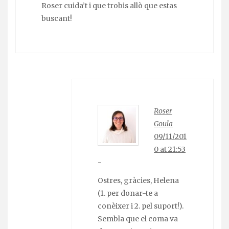
Roser cuida’t i que trobis allò que estas
buscant!
Roser
Goula
09/11/201
0 at 21:53
-
Ostres, gràcies, Helena
(1. per donar-te a
conèixer i 2. pel suport!).
Sembla que el coma va