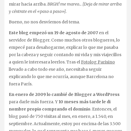
mirar hacia arriba.
BRGH! me mareo… [Deja de mirar arriba
y céntrate en el «paso a paso»].
Bueno, no nos desvíemos del tema.
Este blog empezó un 19 de agosto de 2007
en el
servidor de Blogger. Como muchos otros blogueros, lo
empecé para desahogarme, explicar lo que me pasaba
por la cabeza y seguir contando mi vida y mis viajecillos
a quien le interesara leerlos. Tras el
Fotolog Parisino
llevado a cabo todo ese año, necesitaba seguir
explicando lo que me ocurría, aunque Barcelona no
fuera París.
En enero de 2009 lo cambié de Blogger a WordPress
para darle más fuerza. Y
10 meses más tarde le di
nombre propio comprando el dominio
. Entonces, el
blog pasó de 750 visitas al mes, en enero, a 1.540, en
septiembre. Actualmente, estoy por encima de las 3.500
mensuales, lo cual representa que hace 4 meses que voy