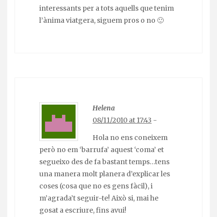
interessants per a tots aquells que tenim
l’ànima viatgera, siguem pros o no 🙂
Helena
08/11/2010 at 17:43
-
Hola no ens coneixem
però no em ‘barrufa’ aquest ‘coma’ et
segueixo des de fa bastant temps…tens
una manera molt planera d’explicar les
coses (cosa que no es gens fàcil), i
m’agrada’t seguir-te! Això si, mai he
gosat a escriure, fins avui!