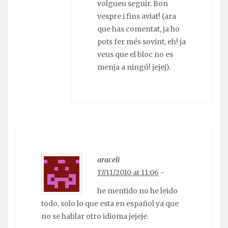
volgueu seguir. Bon
vespre i fins aviat! (ara
que has comentat, ja ho
pots fer més sovint, eh! ja
veus que el bloc no es
menja a ningú! jejej).
araceli
17/11/2010 at 11:06
-
he mentido no he leido
todo, solo lo que esta en español ya que
no se hablar otro idioma jejeje.