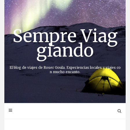
Saltar
al
contenido
Sempre Viag
giando
El blog de viajes de Roser Goula. Experiencias locales y viajes co
n mucho encanto.