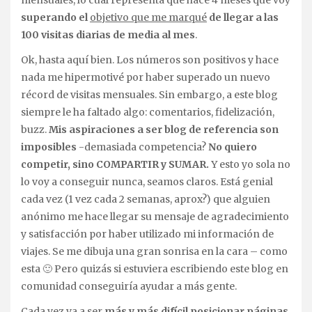
superando el
objetivo que me marqué
de llegar a las
100 visitas diarias de media al mes
.
Ok, hasta aquí bien. Los números son positivos y hace
nada me hipermotivé por haber superado un nuevo
récord de visitas mensuales. Sin embargo, a este blog
siempre le ha faltado algo: comentarios, fidelización,
buzz.
Mis aspiraciones a ser blog de referencia son
imposibles
-demasiada competencia?
No quiero
competir, sino COMPARTIR y SUMAR.
Y esto yo sola no
lo voy a conseguir nunca, seamos claros. Está genial
cada vez (1 vez cada 2 semanas, aprox?) que alguien
anónimo me hace llegar su mensaje de agradecimiento
y satisfacción por haber utilizado mi información de
viajes. Se me dibuja una gran sonrisa en la cara – como
esta 🙂 Pero quizás si estuviera escribiendo este blog en
comunidad conseguiría ayudar a más gente.
Cada vez va a ser
más y más difícil posicionar páginas