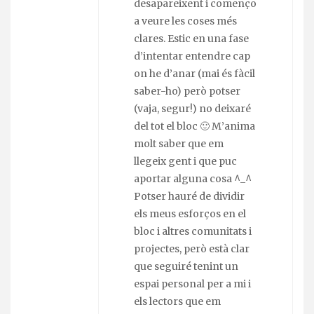
desapareixent i començo
a veure les coses més
clares. Estic en una fase
d’intentar entendre cap
on he d’anar (mai és fàcil
saber-ho) però potser
(vaja, segur!) no deixaré
del tot el bloc 🙂 M’anima
molt saber que em
llegeix gent i que puc
aportar alguna cosa ^_^
Potser hauré de dividir
els meus esforços en el
bloc i altres comunitats i
projectes, però està clar
que seguiré tenint un
espai personal per a mi i
els lectors que em