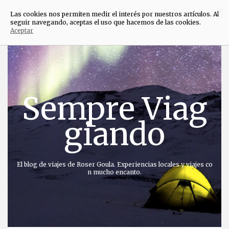
×
Las cookies nos permiten medir el interés por nuestros artículos. Al
seguir navegando, aceptas el uso que hacemos de las cookies.
Aceptar
Saltar
al
contenido
Sempre Viag
giando
El blog de viajes de Roser Goula. Experiencias locales y viajes co
n mucho encanto.