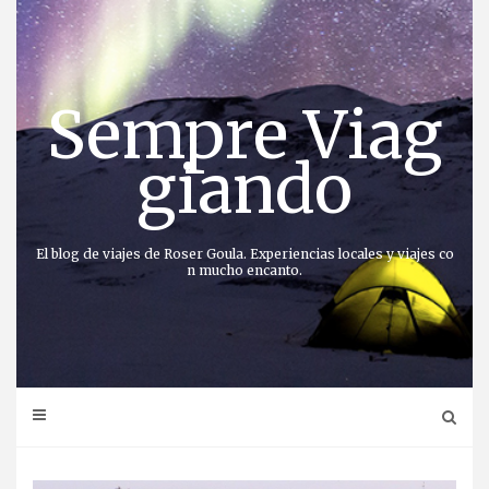
Saltar
al
contenido
Sempre Viag
giando
El blog de viajes de Roser Goula. Experiencias locales y viajes co
n mucho encanto.