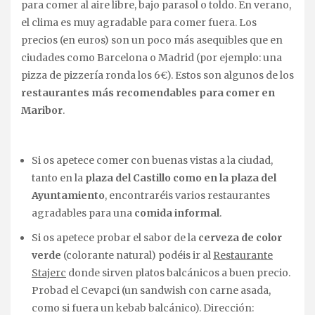
para comer al aire libre, bajo parasol o toldo. En verano,
el clima es muy agradable para comer fuera. Los
precios (en euros) son un poco más asequibles que en
ciudades como Barcelona o Madrid (por ejemplo: una
pizza de pizzería ronda los 6€). Estos son algunos de los
restaurantes más recomendables
para comer en
Maribor
.
Si os apetece comer con buenas vistas a la ciudad,
tanto en la
plaza del Castillo como en la plaza del
Ayuntamiento
, encontraréis varios restaurantes
agradables para una
comida informal
.
Si os apetece probar el sabor de la
cerveza de color
verde
(colorante natural) podéis ir al
Restaurante
Stajerc
donde sirven platos balcánicos a buen precio.
Probad el Cevapci (un sandwish con carne asada,
como si fuera un kebab balcánico). Dirección: