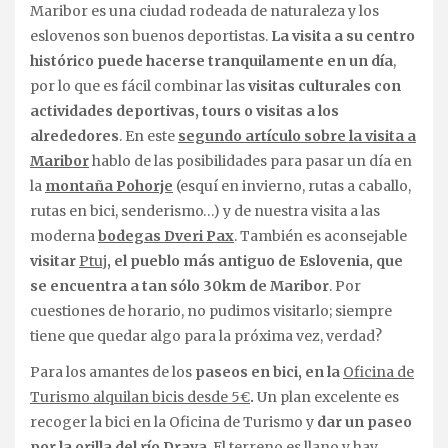
Maribor es una ciudad rodeada de naturaleza y los
eslovenos son buenos deportistas.
La visita a su centro
histórico puede hacerse tranquilamente en un día
,
por lo que es fácil combinar las
visitas culturales con
actividades deportivas, tours o visitas a los
alrededores
. En este
segundo artículo sobre la visita a
Maribor
hablo de las posibilidades para pasar un día en
la
montaña Pohorje
(esquí en invierno, rutas a caballo,
rutas en bici, senderismo…) y de nuestra visita a las
moderna
bodegas Dveri Pax
. También es aconsejable
visitar
Ptuj
, el pueblo más antiguo de Eslovenia, que
se encuentra a tan sólo 30km de Maribor
. Por
cuestiones de horario, no pudimos visitarlo; siempre
tiene que quedar algo para la próxima vez, verdad?
Para los amantes de los
paseos en bici, en la
Oficina de
Turismo alquilan bicis desde 5€
.
Un plan excelente es
recoger la bici en la Oficina de Turismo y
dar un paseo
por la orilla del río Drava
. El terreno es llano y hay