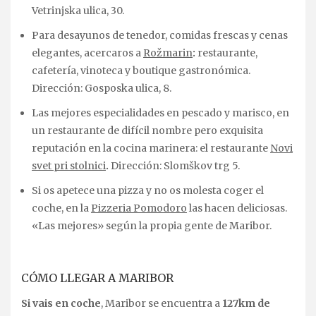
Vetrinjska ulica, 30.
Para desayunos de tenedor, comidas frescas y cenas
elegantes, acercaros a
Rožmarin
:
restaurante,
cafetería, vinoteca y boutique gastronómica.
Dirección: Gosposka ulica, 8.
Las mejores especialidades en pescado y marisco, en
un restaurante de difícil nombre pero exquisita
reputación en la cocina marinera: el restaurante
Novi
svet pri stolnici
.
Dirección: Slomškov trg 5.
Si os apetece una pizza y no os molesta coger el
coche, en la
Pizzeria Pomodoro
las hacen deliciosas.
«Las mejores» según la propia gente de Maribor.
CÓMO LLEGAR A MARIBOR
Si vais en coche
, Maribor se encuentra a
127km de