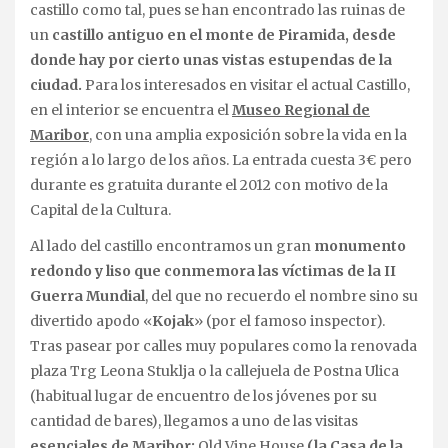
castillo como tal, pues se han encontrado las ruinas de
un
castillo antiguo en el monte de Piramida, desde
donde hay por cierto unas vistas estupendas de la
ciudad.
Para los interesados en visitar el actual Castillo,
en el interior se encuentra el
Museo Regional de
Maribor
, con una amplia exposición sobre la vida en la
región a lo largo de los años. La entrada cuesta 3€ pero
durante es gratuita durante el 2012 con motivo de la
Capital de la Cultura.
Al lado del castillo encontramos un gran
monumento
redondo y liso que conmemora las víctimas de la II
Guerra Mundial
, del que no recuerdo el nombre sino su
divertido apodo «
Kojak
» (por el famoso inspector).
Tras pasear por calles muy populares como la renovada
plaza Trg Leona Stuklja o la callejuela de Postna Ulica
(habitual lugar de encuentro de los jóvenes por su
cantidad de bares), llegamos a uno de las visitas
esenciales de Maribor:
Old Vine House
(la Casa de la