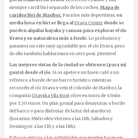
siempre carril bici separado de los coches.
Mapa de
carriles bici de Maribor.
Para los más deportistas,
en
media hora en bici se llega al
Drava Center
donde se
pueden alquilar kayaks y canoas para explorar el río
Drava y su naturaleza
más a fondo
. Lo probamos y
pasamos un rato muy agradable por el río Drava, pero
de ello también hablaremos en otro post. ¡Atentos!
Las mejores vistas de la ciudad
se obtienen (para mí
gusto) desde el río.
Si os apetece un buen café o un
refresco a bordo de un barco turístico mientras
recorréis el río Drava y veis el colorido de Maribor, la
compañía
Dravska Vila Boat
ofrecen tours de 45min
por 3,50 euros. Un plan genial para desayunar a bordo
del barco o para disfrutar de la luz del atardecer
(horarios: Miércoles-Viernes a las 18h; Sábados y
Domingos: a las 11h y a las 18h).
Echa un vistazo a las actividades que puedes hacer en