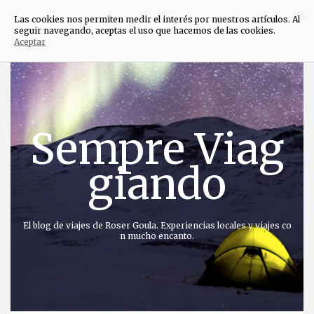
×
Las cookies nos permiten medir el interés por nuestros artículos. Al
seguir navegando, aceptas el uso que hacemos de las cookies.
Aceptar
Saltar
al
contenido
Sempre Viag
giando
El blog de viajes de Roser Goula. Experiencias locales y viajes co
n mucho encanto.