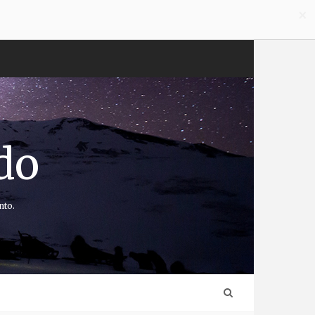
×
do
nto.