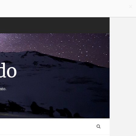
×
do
nto.