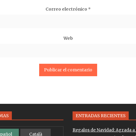
Correo electrónico
*
Web
OMAS
ENTRADAS RECIENTES
Regalos de Navidad: Agrada a 
pañol
Català