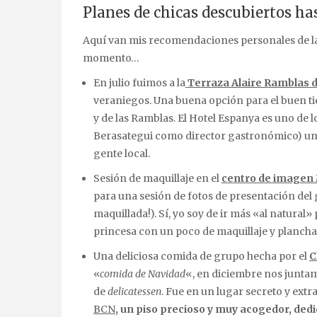
Planes de chicas descubiertos h
Aquí van mis recomendaciones personales de las
momento…
En julio fuimos a la
Terraza Alaire Ramblas d
veraniegos. Una buena opción para el buen t
y de las Ramblas. El Hotel Espanya es uno de 
Berasategui como director gastronómico) un 
gente local.
Sesión de maquillaje en el
centro de imagen
para una sesión de fotos de presentación del 
maquillada!). Sí, yo soy de ir más «al natural
princesa con un poco de maquillaje y plancha 
Una deliciosa comida de grupo hecha por el
C
«
comida de Navidad
«, en diciembre nos junta
de
delicatessen
. Fue en un lugar secreto y ext
BCN
,
un piso precioso y muy acogedor, dedi