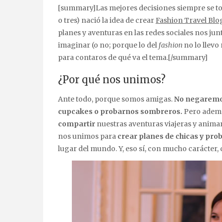
[summary]Las mejores decisiones siempre se toman alrededor de una mesa. Y así fue como un día (o dos
o tres) nació la idea de crear
Fashion Travel Blo
planes y aventuras en las redes sociales nos j
imaginar (o no; porque lo del
fashion
no lo llevo
para contaros de qué va el tema.[/summary]
¿Por qué nos unimos?
Ante todo, porque somos amigas.
No negaremos
cupcakes o probarnos sombreros.
Pero ademá
compartir
nuestras aventuras viajeras y animar
nos unimos para
crear planes de chicas y pro
lugar del mundo. Y, eso sí, con mucho carácter,