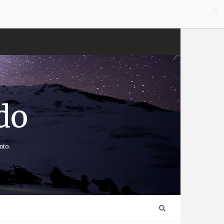
×
do
nto.