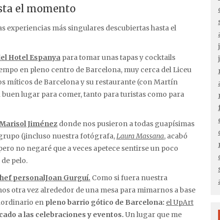
asta el momento
 experiencias más singulares descubiertas hasta el
el Hotel Espanya
para tomar unas tapas y cocktails
iempo en pleno centro de Barcelona, muy cerca del Liceu
los míticos de Barcelona y su restaurante (con Martín
buen lugar para comer, tanto para turistas como para
Marisol Jiménez
donde nos pusieron a todas guapísimas
grupo (¡incluso nuestra fotógrafa,
Laura Massana
, acabó
» pero no negaré que a veces apetece sentirse un poco
de pelo.
hef personalJoan Gurguí.
Como si fuera nuestra
mos otra vez alrededor de una mesa para mimarnos a base
raordinario en
pleno barrio gótico de Barcelona:
el UpArt
cado a las celebraciones y eventos.
Un lugar que me