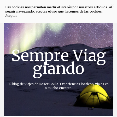
×
Las cookies nos permiten medir el interés por nuestros artículos. Al
seguir navegando, aceptas el uso que hacemos de las cookies.
Aceptar
Saltar
al
contenido
Sempre Viag
giando
El blog de viajes de Roser Goula. Experiencias locales y viajes co
n mucho encanto.