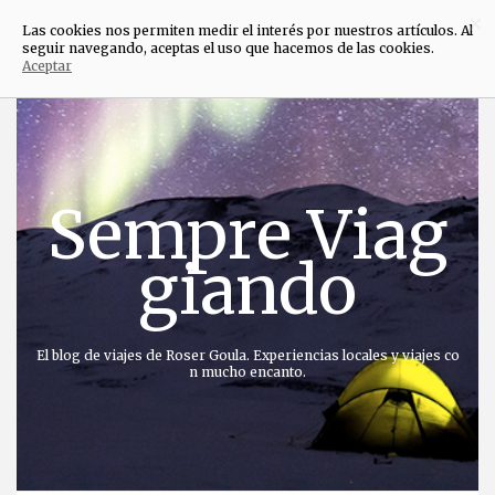
×
Las cookies nos permiten medir el interés por nuestros artículos. Al
seguir navegando, aceptas el uso que hacemos de las cookies.
Aceptar
Saltar
al
contenido
Sempre Viag
giando
El blog de viajes de Roser Goula. Experiencias locales y viajes co
n mucho encanto.