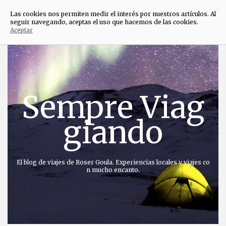
×
Las cookies nos permiten medir el interés por nuestros artículos. Al
seguir navegando, aceptas el uso que hacemos de las cookies.
Aceptar
Saltar
al
contenido
Sempre Viag
giando
El blog de viajes de Roser Goula. Experiencias locales y viajes co
n mucho encanto.