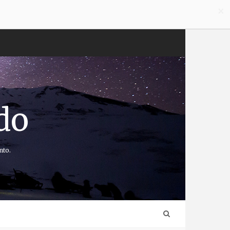
×
do
nto.