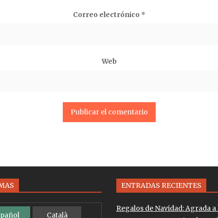
Correo electrónico
*
Web
OMAS
ENTRADAS RECIENTES
Regalos de Navidad: Agrada a 
pañol
Català