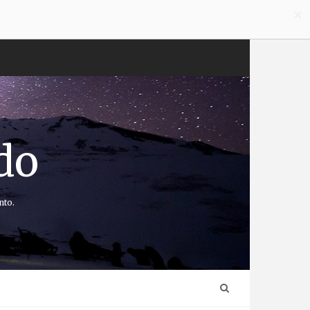
×
do
nto.