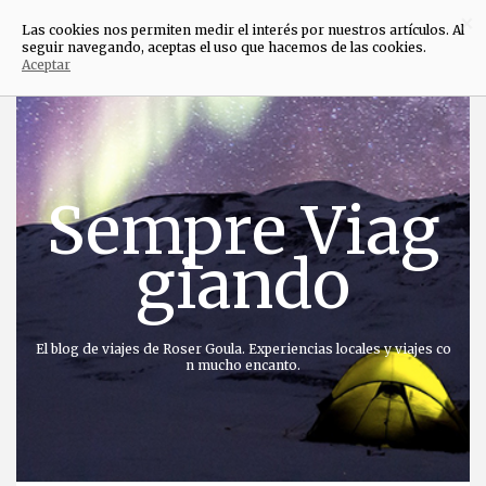
×
Las cookies nos permiten medir el interés por nuestros artículos. Al
seguir navegando, aceptas el uso que hacemos de las cookies.
Aceptar
Saltar
al
contenido
Sempre Viag
giando
El blog de viajes de Roser Goula. Experiencias locales y viajes co
n mucho encanto.