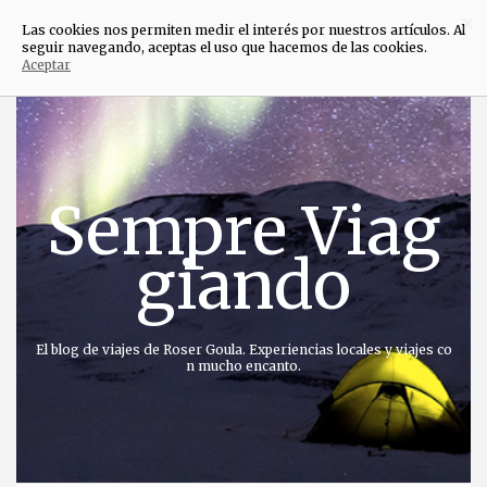
×
Las cookies nos permiten medir el interés por nuestros artículos. Al
seguir navegando, aceptas el uso que hacemos de las cookies.
Aceptar
Saltar
al
contenido
Sempre Viag
giando
El blog de viajes de Roser Goula. Experiencias locales y viajes co
n mucho encanto.