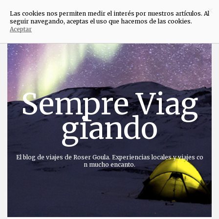
×
Las cookies nos permiten medir el interés por nuestros artículos. Al
seguir navegando, aceptas el uso que hacemos de las cookies.
Aceptar
Saltar
al
contenido
Sempre Viag
giando
El blog de viajes de Roser Goula. Experiencias locales y viajes co
n mucho encanto.