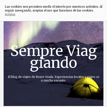
×
Las cookies nos permiten medir el interés por nuestros artículos. Al
seguir navegando, aceptas el uso que hacemos de las cookies.
Aceptar
Saltar
al
contenido
Sempre Viag
giando
El blog de viajes de Roser Goula. Experiencias locales y viajes co
n mucho encanto.