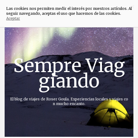
×
Las cookies nos permiten medir el interés por nuestros artículos. Al
seguir navegando, aceptas el uso que hacemos de las cookies.
Aceptar
Saltar
al
contenido
Sempre Viag
giando
El blog de viajes de Roser Goula. Experiencias locales y viajes co
n mucho encanto.