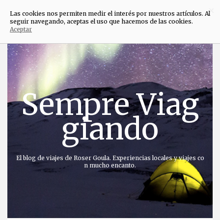
×
Las cookies nos permiten medir el interés por nuestros artículos. Al
seguir navegando, aceptas el uso que hacemos de las cookies.
Aceptar
Saltar
al
contenido
Sempre Viag
giando
El blog de viajes de Roser Goula. Experiencias locales y viajes co
n mucho encanto.