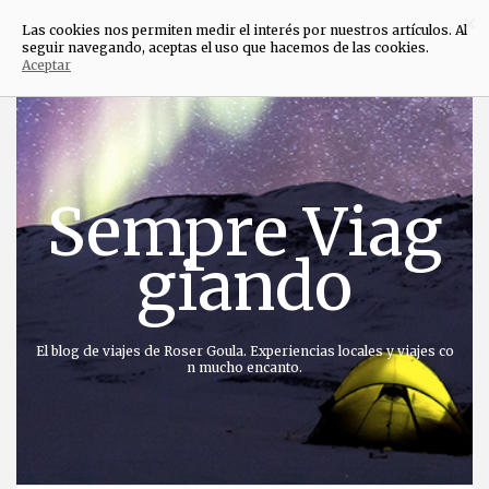
×
Las cookies nos permiten medir el interés por nuestros artículos. Al
seguir navegando, aceptas el uso que hacemos de las cookies.
Aceptar
Saltar
al
contenido
Sempre Viag
giando
El blog de viajes de Roser Goula. Experiencias locales y viajes co
n mucho encanto.