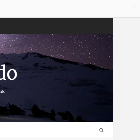
×
do
nto.