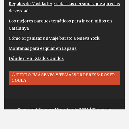
Regalos de Navidad: Agrada a las personas que aprecias
de verdad
Los mejores parques temáticos para ir con niños en
Catalunya
Cómo organizar un viaje barato a Nueva York
Montañas para esquiar en España
Dónde ir en Estados Unidos
© TEXTO, IMÁGENES Y TEMA WORDPRESS: ROSER
GOULA
Copyright Sempre Viaggiando 2026
| Theme by
ThemeinProgress
| Proudly powered by
WordPress