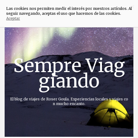
×
Las cookies nos permiten medir el interés por nuestros artículos. Al
seguir navegando, aceptas el uso que hacemos de las cookies.
Aceptar
Saltar
al
contenido
Sempre Viag
giando
El blog de viajes de Roser Goula. Experiencias locales y viajes co
n mucho encanto.