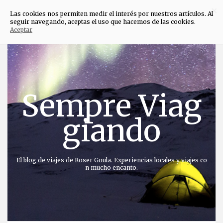
×
Las cookies nos permiten medir el interés por nuestros artículos. Al
seguir navegando, aceptas el uso que hacemos de las cookies.
Aceptar
Saltar
al
contenido
Sempre Viag
giando
El blog de viajes de Roser Goula. Experiencias locales y viajes co
n mucho encanto.