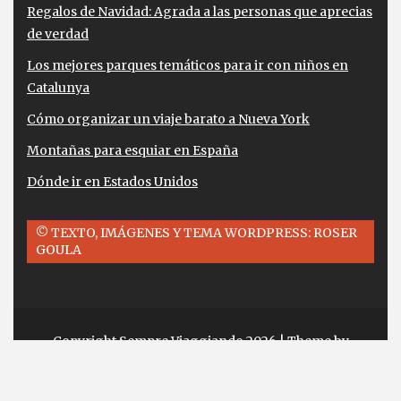
Regalos de Navidad: Agrada a las personas que aprecias
de verdad
Los mejores parques temáticos para ir con niños en
Catalunya
Cómo organizar un viaje barato a Nueva York
Montañas para esquiar en España
Dónde ir en Estados Unidos
© TEXTO, IMÁGENES Y TEMA WORDPRESS: ROSER
GOULA
Copyright Sempre Viaggiando 2026
| Theme by
ThemeinProgress
| Proudly powered by
WordPress