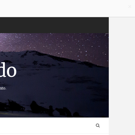
×
do
nto.